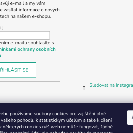
 svůj e-mail a my vám
 zasílat informace o nových
tech na našem e-shopu.
il
ením e-mailu souhlasíte s
ínkami ochrany osobních
ů
ŘIHLÁSIT SE
Sledovat na Instag
bu používáme soubory cookies pro zajištění plné
 vašeho pohodlí, k statistickým účelům a také k cílení
z některých cookies náš web nemůže fungovat, žádné
Partnerská prodejna Barefoot Plzeň