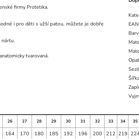
Dopl
enské firmy Protetika.
Kate
odné i pro děti s užší patou, můžete je dobře
EAN
Barv
e nártu.
Mate
Mate
e anatomicky tvarovaná.
Opa
Sez
Šířk
Zapí
Vyjm
26
27
28
29
30
31
32
33
34
35
164
170
180
185
192
196
200
212
219
22