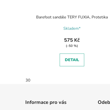
Barefoot sandále TERY FUXIA, Protetika
Skladem*
575 Kč
(–50 %)
DETAIL
30
Z
á
Informace pro vás
Odebí
p