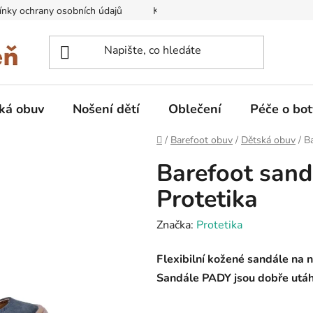
nky ochrany osobních údajů
Kontakty na prodejny
Doprava
ká obuv
Nošení dětí
Oblečení
Péče o bot
Domů
/
Barefoot obuv
/
Dětská obuv
/
B
Barefoot sa
Protetika
Značka:
Protetika
Flexibilní kožené sandále
na n
Sandále PADY jsou dobře utáhn