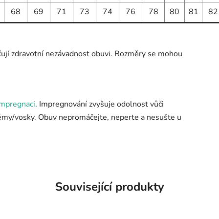
68
69
71
73
74
76
78
80
81
82
čují zdravotní nezávadnost obuvi. Rozměry se mohou
impregnaci
. Impregnování zvyšuje odolnost vůči
rémy/vosky. Obuv nepromáčejte, neperte a nesušte u
Související produkty