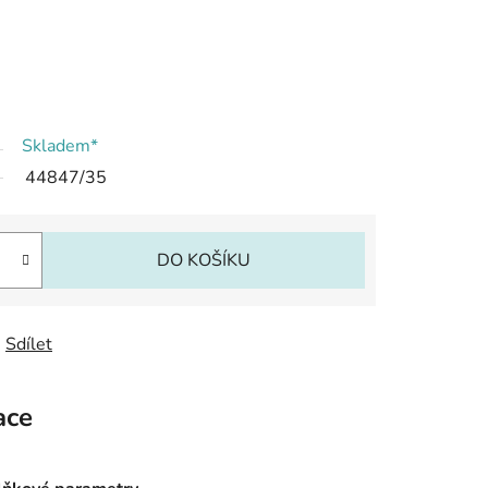
Skladem*
44847/35
DO KOŠÍKU
Sdílet
ace