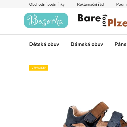
Přejít
Obchodní podmínky
Reklamační řád
Podmí
na
obsah
Dětská obuv
Dámská obuv
Páns
VÝPRODEJ