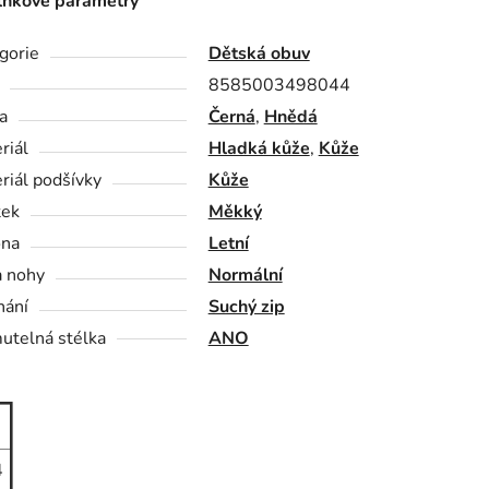
ňkové parametry
gorie
Dětská obuv
8585003498044
a
Černá
,
Hnědá
riál
Hladká kůže
,
Kůže
riál podšívky
Kůže
tek
Měkký
óna
Letní
a nohy
Normální
nání
Suchý zip
utelná stélka
ANO
4