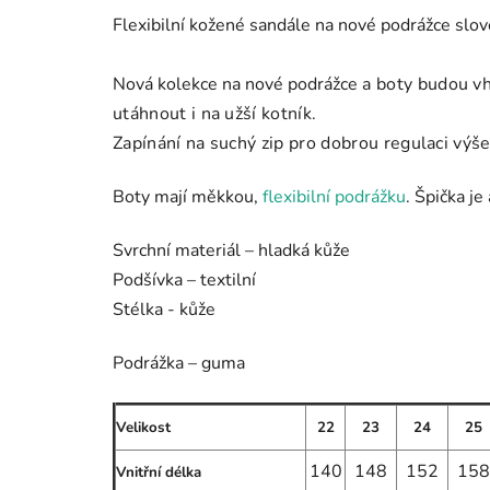
Flexibilní kožené sandále na nové podrážce slov
Nová kolekce na nové podrážce
a boty budou vh
utáhnout i na užší kotník.
Zapínání na suchý zip pro dobrou regulaci výš
Boty mají měkkou,
flexibilní podrážku
. Špička j
Svrchní materiál – hladká kůže
Podšívka – textilní
Stélka - kůže
Podrážka – guma
Velikost
22
23
24
25
140
148
152
158
Vnitřní délka