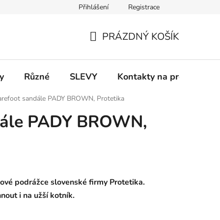
Přihlášení
Registrace
 a platba
Informace k on-line platbám
Odstoupení od smlou
PRÁZDNÝ KOŠÍK
NÁKUPNÍ
KOŠÍK
y
Různé
SLEVY
Kontakty na prodejny
arefoot sandále PADY BROWN, Protetika
ndále PADY BROWN,
ové podrážce slovenské firmy Protetika.
out i na užší kotník.