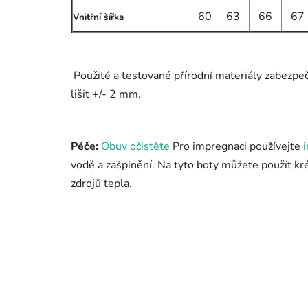
60
63
66
67
Vnitřní šířka
Použité a testované přírodní materiály zabezpe
lišit +/- 2 mm.
Péče:
Obuv očistěte
Pro impregnaci používejte
vodě a zašpinění. Na tyto boty můžete použít k
zdrojů tepla.