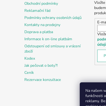
a
Vložte
Obchodní podmínky
t
budeme
Reklamační řád
í
produk
Podmínky ochrany osobních údajů
E-ma
Kontakty na prodejny
Doprava a platba
Vlož
Informace k on-line platbám
podm
údaj
Odstoupení od smlouvy a vrácení
zboží
P
Kodex
Jak pečovat o boty?!
Ceník
Rezervace konzultace
Na našem we
funkčnosti a
reklamy. Be