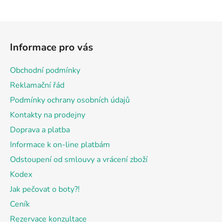
Z
á
Informace pro vás
p
a
Obchodní podmínky
t
Reklamační řád
í
Podmínky ochrany osobních údajů
Kontakty na prodejny
Doprava a platba
Informace k on-line platbám
Odstoupení od smlouvy a vrácení zboží
Kodex
Jak pečovat o boty?!
Ceník
Rezervace konzultace