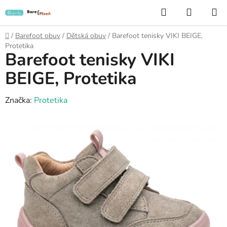
Přejít
Hledat
NÁKUP
na
KOŠÍK
obsah
Domů
/
Barefoot obuv
/
Dětská obuv
/
Barefoot tenisky VIKI BEIGE,
Protetika
Barefoot tenisky VIKI
BEIGE, Protetika
Značka:
Protetika