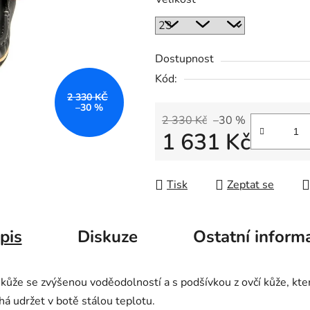
Dostupnost
Kód:
2 330 KČ
–30 %
2 330 Kč
–30 %
1 631 Kč
Měrná cena:
Tisk
Zeptat se
pis
Diskuze
Ostatní inform
ůže se zvýšenou voděodolností a s podšívkou z ovčí kůže, která 
á udržet v botě stálou teplotu.