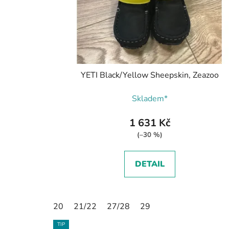
YETI Black/Yellow Sheepskin, Zeazoo
Skladem*
1 631 Kč
(–30 %)
DETAIL
20
21/22
27/28
29
TIP