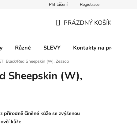
Přihlášení
Registrace
 a platba
Informace k on-line platbám
Odstoupení od smlou
PRÁZDNÝ KOŠÍK
NÁKUPNÍ
KOŠÍK
y
Různé
SLEVY
Kontakty na prodejny
ETI Black/Red Sheepskin (W), Zeazoo
d Sheepskin (W),
 z přírodně činěné kůže se zvýšenou
 ovčí kůže