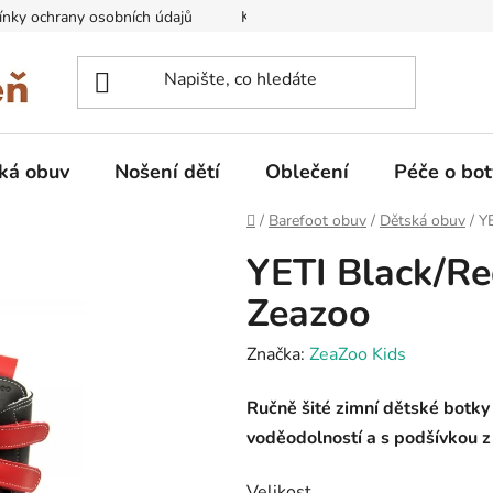
nky ochrany osobních údajů
Kontakty na prodejny
Doprava
ká obuv
Nošení dětí
Oblečení
Péče o bot
Domů
/
Barefoot obuv
/
Dětská obuv
/
Y
YETI Black/Re
Zeazoo
Značka:
ZeaZoo Kids
Ručně šité zimní dětské botky
voděodolností a s podšívkou z
Velikost