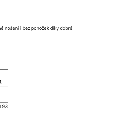
né nošení i bez ponožek díky dobré
1
193