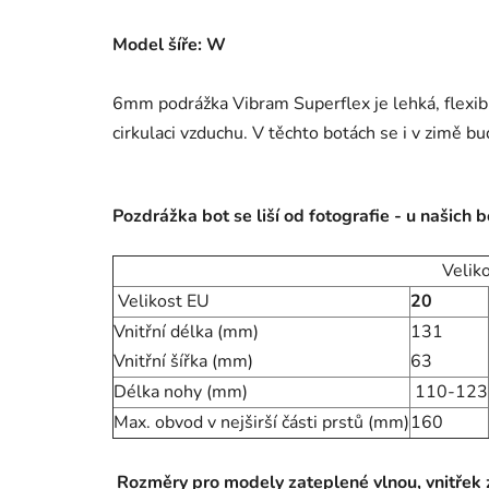
Model šíře: W
6mm podrážka Vibram Superflex je lehká, flexibi
cirkulaci vzduchu. V těchto botách se i v zimě bud
Pozdrážka bot se liší od fotografie - u našich b
Velik
Velikost EU
20
Vnitřní délka (mm)
131
Vnitřní šířka (mm)
63
Délka nohy (mm)
110-123
Max. obvod v nejširší části prstů (mm)
160
Rozměry pro modely zateplené vlnou, vnitřek za