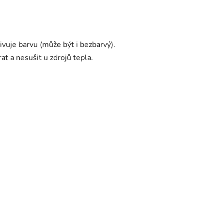
živuje barvu (může být i bezbarvý).
t a nesušit u zdrojů tepla.