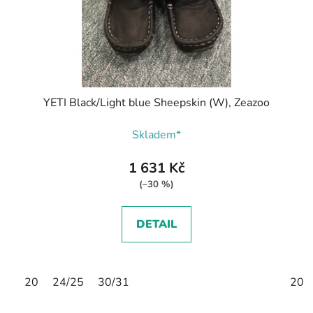
YETI Black/Light blue Sheepskin (W), Zeazoo
Skladem*
1 631 Kč
(–30 %)
DETAIL
20
24/25
30/31
20