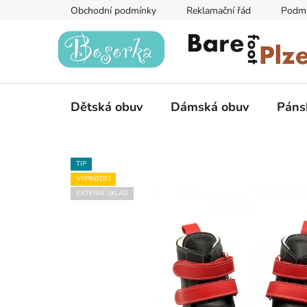
Přejít
Obchodní podmínky
Reklamační řád
Podmí
na
obsah
Dětská obuv
Dámská obuv
Páns
TIP
VÝPRODEJ
EXTERNÍ SKLAD