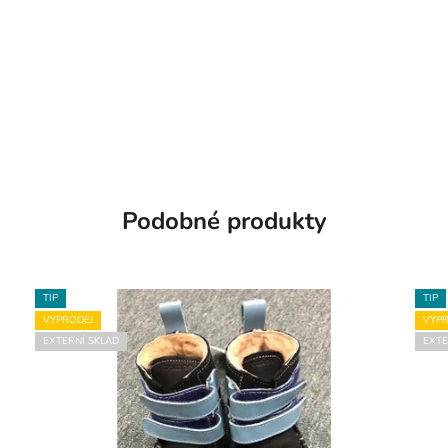
Podobné produkty
TIP
TIP
VÝPRODEJ
VÝPR
EXTERNÍ SKLAD
EXTE