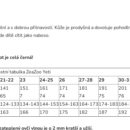
lní a s dobrou přilnavostí. Kůže je prodyšná a dovoluje pohodl
e dítě cítit jako naboso.
ot je celá černá!
ostní tabulka ZeaZoo Yeti
21-22
23
24-25
26
27-28
29
30-3
141
151
161
171
181
191
201
65
7
74
74
74
75
76
124-133
134-143
144-153
154-163
164-173
174-183
184-
163
166
170
175
182
187
192
teplený ovčí vlnou je o 2 mm kratší a užší.