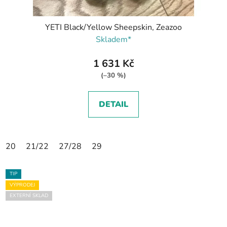
YETI Black/Yellow Sheepskin, Zeazoo
Skladem*
1 631 Kč
(–30 %)
DETAIL
20
21/22
27/28
29
TIP
VÝPRODEJ
EXTERNÍ SKLAD