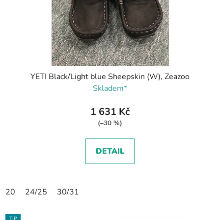
YETI Black/Light blue Sheepskin (W), Zeazoo
Skladem*
1 631 Kč
(–30 %)
DETAIL
20
24/25
30/31
TIP