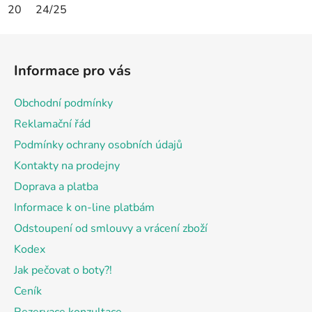
20
24/25
Z
á
Informace pro vás
p
a
Obchodní podmínky
t
Reklamační řád
í
Podmínky ochrany osobních údajů
Kontakty na prodejny
Doprava a platba
Informace k on-line platbám
Odstoupení od smlouvy a vrácení zboží
Kodex
Jak pečovat o boty?!
Ceník