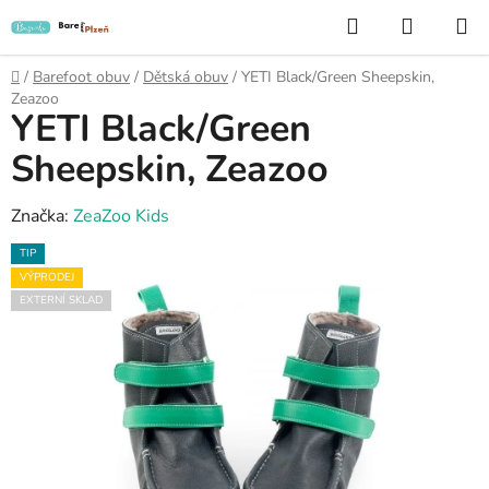
Přejít
Hledat
NÁKUP
na
KOŠÍK
obsah
Domů
/
Barefoot obuv
/
Dětská obuv
/
YETI Black/Green Sheepskin,
Zeazoo
YETI Black/Green
Sheepskin, Zeazoo
Značka:
ZeaZoo Kids
TIP
VÝPRODEJ
EXTERNÍ SKLAD