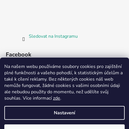
Sledovat na Instagramu
Facebook
Na našem webu používáme soubory cookies pro zajištění
plné funkčnosti a vašeho pohodlí, k statistickým účelům a
také k cílení reklamy. Bez některých cookies náš web
nemůže fungovat, žádné cookies s vašimi osobními údaji
ale nebudou použity do momentu, než udělíte svůj
Partnerská prodejna Barefoot Plzeň
souhlas
.
Více informací
zde
.
Nastavení
Vytvořil Shoptet