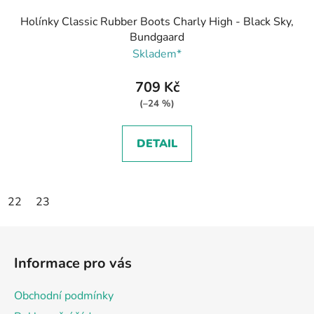
Holínky Classic Rubber Boots Charly High - Black Sky,
Bundgaard
Skladem*
709 Kč
(–24 %)
DETAIL
22
23
Z
á
Informace pro vás
p
a
Obchodní podmínky
t