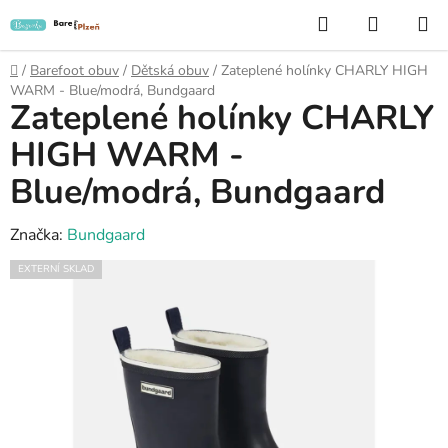
Přejít
Hledat
NÁKUP
na
KOŠÍK
obsah
Domů
/
Barefoot obuv
/
Dětská obuv
/
Zateplené holínky CHARLY HIGH
WARM - Blue/modrá, Bundgaard
Zateplené holínky CHARLY
HIGH WARM -
Blue/modrá, Bundgaard
Značka:
Bundgaard
EXTERNÍ SKLAD