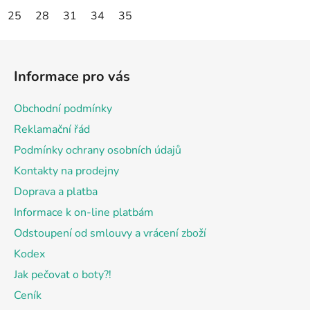
25
28
31
34
35
Z
á
Informace pro vás
p
a
Obchodní podmínky
t
Reklamační řád
í
Podmínky ochrany osobních údajů
Kontakty na prodejny
Doprava a platba
Informace k on-line platbám
Odstoupení od smlouvy a vrácení zboží
Kodex
Jak pečovat o boty?!
Ceník