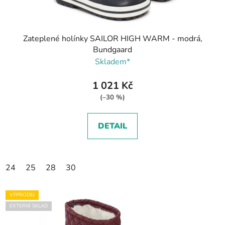
Zateplené holínky SAILOR HIGH WARM - modrá,
Bundgaard
Skladem*
1 021 Kč
(–30 %)
DETAIL
24
25
28
30
VÝPRODEJ
EXTERNÍ SKLAD