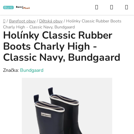
Přejít
Hledat
NÁKUP
na
KOŠÍK
obsah
Domů
/
Barefoot obuv
/
Dětská obuv
/
Holínky Classic Rubber Boots
Charly High - Classic Navy, Bundgaard
Holínky Classic Rubber
Boots Charly High -
Classic Navy, Bundgaard
Značka:
Bundgaard