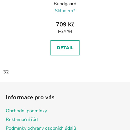
Bundgaard
Skladem*
709 Kč
(–24 %)
DETAIL
32
Z
á
Informace pro vás
p
a
Obchodní podmínky
t
Reklamační řád
í
Podmínky ochrany osobních údajů