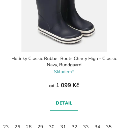
Holínky Classic Rubber Boots Charly High - Classic
Navy, Bundgaard
Skladem*
1 099 Kč
od
DETAIL
23
26
28
29
30
31
32
33
34
35