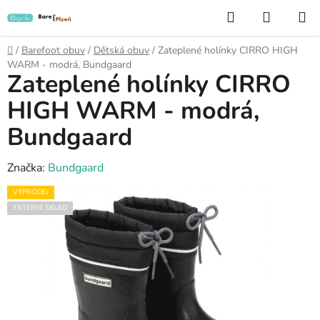
Přejít
Hledat
NÁKUP
na
KOŠÍK
obsah
Domů
/
Barefoot obuv
/
Dětská obuv
/
Zateplené holínky CIRRO HIGH
WARM - modrá, Bundgaard
Zateplené holínky CIRRO
HIGH WARM - modrá,
Bundgaard
Značka:
Bundgaard
VÝPRODEJ
EXTERNÍ SKLAD