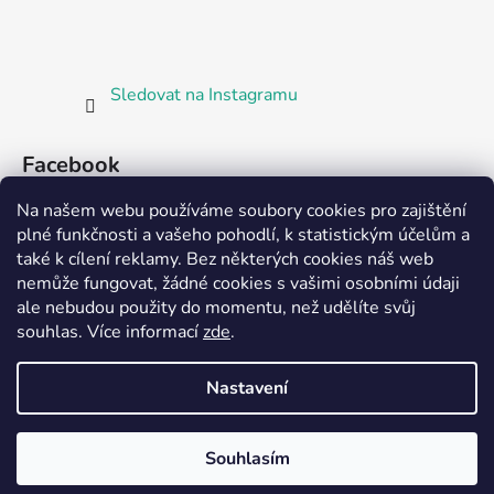
Sledovat na Instagramu
Facebook
Na našem webu používáme soubory cookies pro zajištění
plné funkčnosti a vašeho pohodlí, k statistickým účelům a
také k cílení reklamy. Bez některých cookies náš web
nemůže fungovat, žádné cookies s vašimi osobními údaji
ale nebudou použity do momentu, než udělíte svůj
Partnerská prodejna Barefoot Plzeň
souhlas
.
Více informací
zde
.
Nastavení
Vytvořil Shoptet
Souhlasím
Copyright 2026
Bosorka Plzeň
. Všechna práva
vyhrazena.