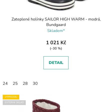
Zateplené holínky SAILOR HIGH WARM - modrá,
Bundgaard
Skladem*
1 021 Kč
(–30 %)
DETAIL
24
25
28
30
VÝPRODEJ
EXTERNÍ SKLAD