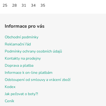
25
28
31
34
35
Z
á
Informace pro vás
p
a
Obchodní podmínky
t
Reklamační řád
í
Podmínky ochrany osobních údajů
Kontakty na prodejny
Doprava a platba
Informace k on-line platbám
Odstoupení od smlouvy a vrácení zboží
Kodex
Jak pečovat o boty?!
Ceník