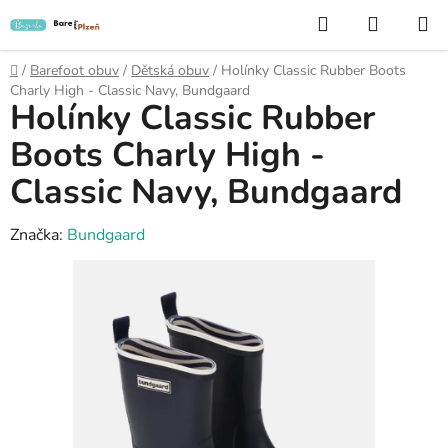
Přejít
Hledat
NÁKUP
na
KOŠÍK
obsah
Domů
/
Barefoot obuv
/
Dětská obuv
/
Holínky Classic Rubber Boots
Charly High - Classic Navy, Bundgaard
Holínky Classic Rubber
Boots Charly High -
Classic Navy, Bundgaard
Značka:
Bundgaard