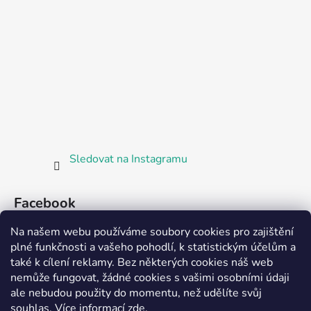
Sledovat na Instagramu
Facebook
Na našem webu používáme soubory cookies pro zajištění
plné funkčnosti a vašeho pohodlí, k statistickým účelům a
také k cílení reklamy. Bez některých cookies náš web
nemůže fungovat, žádné cookies s vašimi osobními údaji
ale nebudou použity do momentu, než udělíte svůj
Partnerská prodejna Barefoot Plzeň
souhlas
.
Více informací
zde
.