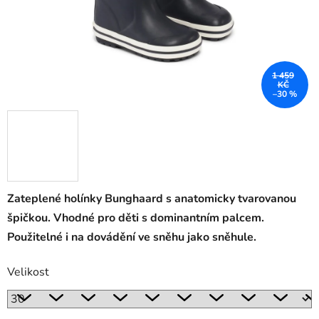
1 459
KČ
–30 %
Zateplené holínky Bunghaard s anatomicky tvarovanou
špičkou. Vhodné pro děti s dominantním palcem.
Použitelné i na dovádění ve sněhu jako sněhule.
Velikost