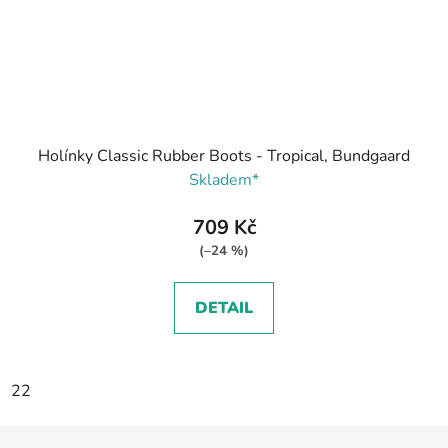
Holínky Classic Rubber Boots - Tropical, Bundgaard
Skladem*
709 Kč
(–24 %)
DETAIL
22
Z