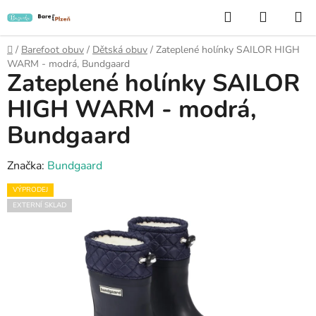
Přejít
Hledat
NÁKUP
na
KOŠÍK
obsah
Domů
/
Barefoot obuv
/
Dětská obuv
/
Zateplené holínky SAILOR HIGH
WARM - modrá, Bundgaard
Zateplené holínky SAILOR
HIGH WARM - modrá,
Bundgaard
Značka:
Bundgaard
VÝPRODEJ
EXTERNÍ SKLAD