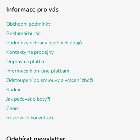
á
Informace pro vás
p
a
Obchodní podmínky
t
Reklamační řád
í
Podmínky ochrany osobních údajů
Kontakty na prodejny
Doprava a platba
Informace k on-line platbám
Odstoupení od smlouvy a vrácení zboží
Kodex
Jak pečovat o boty?!
Ceník
Rezervace konzultace
Odebírat newsletter