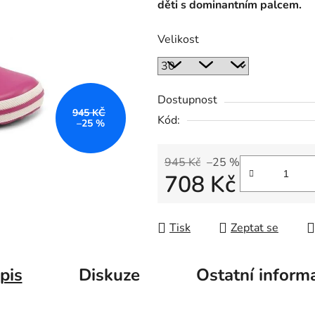
děti s dominantním palcem.
Velikost
Dostupnost
945 KČ
Kód:
–25 %
945 Kč
–25 %
708 Kč
Měrná cena:
Tisk
Zeptat se
pis
Diskuze
Ostatní inform