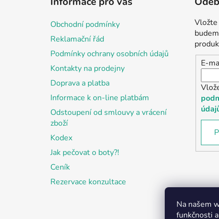
Informace pro vás
Odebí
p
a
Vložte
Obchodní podmínky
t
budeme
Reklamační řád
í
produk
Podmínky ochrany osobních údajů
E-ma
Kontakty na prodejny
Doprava a platba
Vlož
Informace k on-line platbám
podm
údaj
Odstoupení od smlouvy a vrácení
zboží
P
Kodex
Jak pečovat o boty?!
Ceník
Rezervace konzultace
Na našem we
funkčnosti a