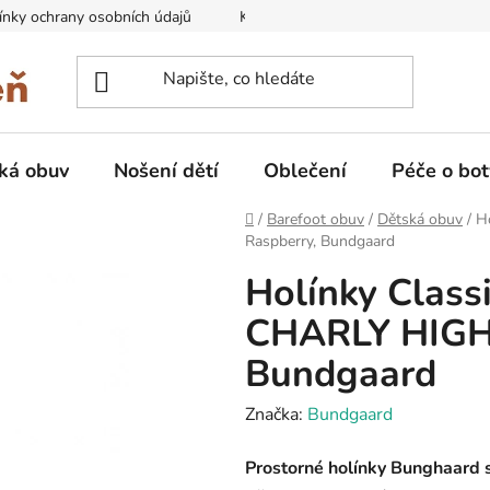
nky ochrany osobních údajů
Kontakty na prodejny
Doprava
ká obuv
Nošení dětí
Oblečení
Péče o bot
Domů
/
Barefoot obuv
/
Dětská obuv
/
H
Raspberry, Bundgaard
Holínky Class
CHARLY HIGH 
Bundgaard
Značka:
Bundgaard
Prostorné holínky Bunghaard 