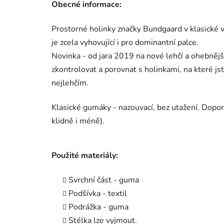
Obecné informace:
Prostorné holinky značky Bundgaard v klasické vý
je zcela vyhovující i pro dominantní palce.
Novinka - od jara 2019 na nové lehčí a ohebněj
zkontrolovat a porovnat s holinkami, na které js
nejlehčím.
Klasické gumáky - nazouvací, bez utažení. Dop
klidně i méně).
Použité materiály:
Svrchní část - guma
Podšívka - textil
Podrážka - guma
Stélka lze vyjmout.