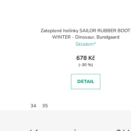
Zateplené holínky SAILOR RUBBER BOOT
WINTER - Dinosaur, Bundgaard
Skladem*
678 Kč
(–30 %)
DETAIL
34
35
Z
á