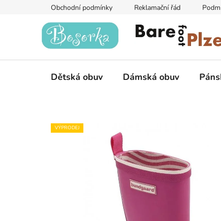
Přejít
Obchodní podmínky
Reklamační řád
Podmí
na
obsah
Dětská obuv
Dámská obuv
Páns
VÝPRODEJ