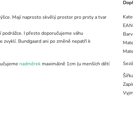
Dopl
Kate
šce. Mají naprosto skvělý prostor pro prsty a tvar
EAN
ší podrážce. I přesto doporučujeme váhu
Barv
te zvyklí. Bundgaard ani po změně nepatří k
Mate
Mate
Sez
oručujeme
nadměrek
maximálně 1cm (u menších dětí
Šířk
Zapí
Vyjm