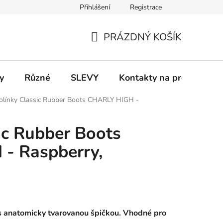
Přihlášení
Registrace
 a platba
Informace k on-line platbám
Odstoupení od smlou
PRÁZDNÝ KOŠÍK
NÁKUPNÍ
KOŠÍK
y
Různé
SLEVY
Kontakty na prodejny
olínky Classic Rubber Boots CHARLY HIGH -
ic Rubber Boots
- Raspberry,
s anatomicky tvarovanou špičkou. Vhodné pro