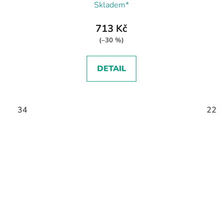
Skladem*
713 Kč
(–30 %)
DETAIL
34
22