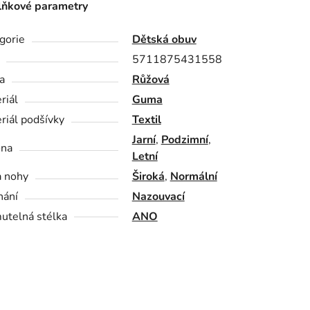
ňkové parametry
gorie
Dětská obuv
5711875431558
a
Růžová
riál
Guma
riál podšívky
Textil
Jarní
,
Podzimní
,
óna
Letní
a nohy
Široká
,
Normální
nání
Nazouvací
utelná stélka
ANO