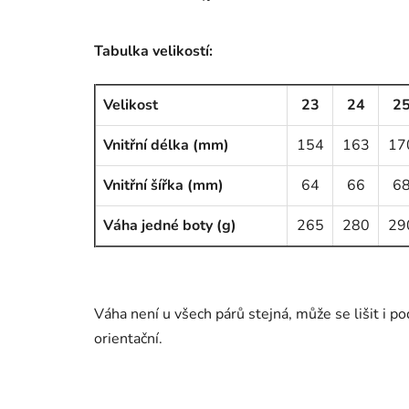
Tabulka velikostí:
Velikost
23
24
2
Vnitřní délka (mm)
154
163
17
Vnitřní šířka (mm)
64
66
6
Váha jedné boty (g)
265
280
29
Váha není u všech párů stejná, může se lišit i 
orientační.