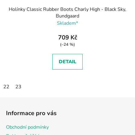
Holínky Classic Rubber Boots Charly High - Black Sky,
Bundgaard
Skladem*
709 Kč
(–24 %)
DETAIL
22
23
Z
á
Informace pro vás
p
a
Obchodní podmínky
t