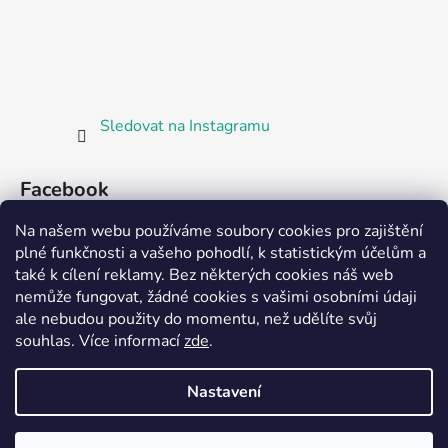
Sledovat na Instagramu
Facebook
Na našem webu používáme soubory cookies pro zajištění
plné funkčnosti a vašeho pohodlí, k statistickým účelům a
také k cílení reklamy. Bez některých cookies náš web
nemůže fungovat, žádné cookies s vašimi osobními údaji
ale nebudou použity do momentu, než udělíte svůj
Partnerská prodejna Barefoot Plzeň
souhlas
.
Více informací
zde
.
Nastavení
Vytvořil Shoptet