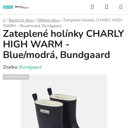
Přejít
Hledat
NÁKUP
na
KOŠÍK
obsah
Domů
/
Barefoot obuv
/
Dětská obuv
/
Zateplené holínky CHARLY HIGH
WARM - Blue/modrá, Bundgaard
Zateplené holínky CHARLY
HIGH WARM -
Blue/modrá, Bundgaard
Značka:
Bundgaard
EXTERNÍ SKLAD