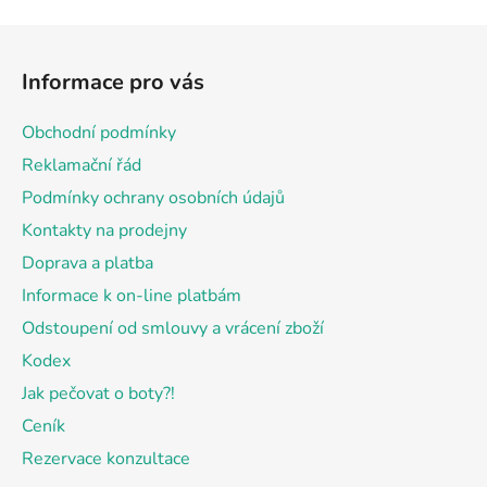
Z
á
Informace pro vás
p
a
Obchodní podmínky
t
Reklamační řád
í
Podmínky ochrany osobních údajů
Kontakty na prodejny
Doprava a platba
Informace k on-line platbám
Odstoupení od smlouvy a vrácení zboží
Kodex
Jak pečovat o boty?!
Ceník
Rezervace konzultace