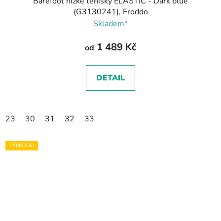
Barefoot nízké tenisky ELASTIC - Dark blue
(G3130241), Froddo
Skladem*
1 489 Kč
od
DETAIL
23
30
31
32
33
VÝPRODEJ