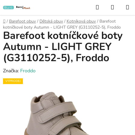
Přejít
Hledat
NÁKUP
na
KOŠÍK
obsah
Domů
/
Barefoot obuv
/
Dětská obuv
/
Kotníková obuv
/
Barefoot
kotníčkové boty Autumn - LIGHT GREY (G3110252-5), Froddo
Barefoot kotníčkové boty
Autumn - LIGHT GREY
(G3110252-5), Froddo
Značka:
Froddo
VÝPRODEJ