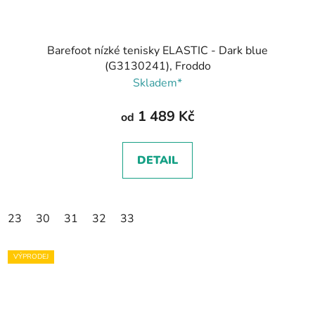
Barefoot nízké tenisky ELASTIC - Dark blue
(G3130241), Froddo
Skladem*
1 489 Kč
od
DETAIL
23
30
31
32
33
VÝPRODEJ