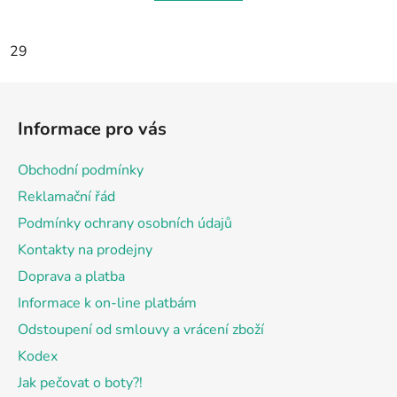
29
Z
á
Informace pro vás
p
a
Obchodní podmínky
t
Reklamační řád
í
Podmínky ochrany osobních údajů
Kontakty na prodejny
Doprava a platba
Informace k on-line platbám
Odstoupení od smlouvy a vrácení zboží
Kodex
Jak pečovat o boty?!