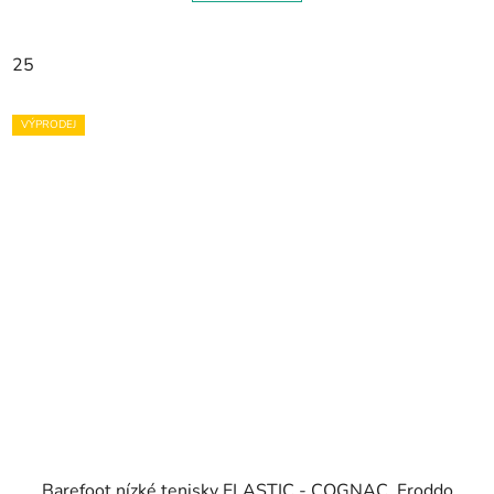
25
VÝPRODEJ
Barefoot nízké tenisky ELASTIC - COGNAC, Froddo