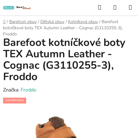
Přejít
Hledat
NÁKUP
na
KOŠÍK
obsah
Domů
/
Barefoot obuv
/
Dětská obuv
/
Kotníková obuv
/
Barefoot
kotníčkové boty TEX Autumn Leather - Cognac (G3110255-3),
Froddo
Barefoot kotníčkové boty
TEX Autumn Leather -
Cognac (G3110255-3),
Froddo
Značka:
Froddo
MEMBRÁNA