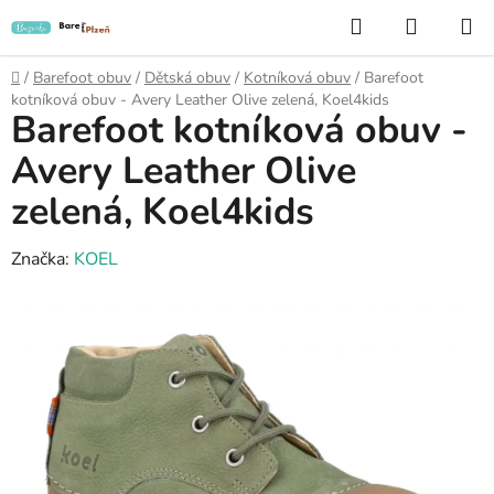
Přejít
Hledat
NÁKUP
na
KOŠÍK
obsah
Domů
/
Barefoot obuv
/
Dětská obuv
/
Kotníková obuv
/
Barefoot
kotníková obuv - Avery Leather Olive zelená, Koel4kids
Barefoot kotníková obuv -
Avery Leather Olive
zelená, Koel4kids
Značka:
KOEL