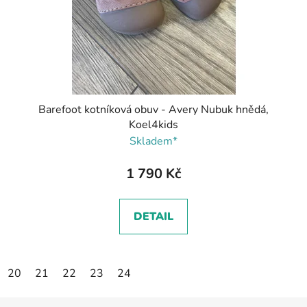
Barefoot kotníková obuv - Avery Nubuk hnědá,
Koel4kids
Skladem*
1 790 Kč
DETAIL
20
21
22
23
24
Z