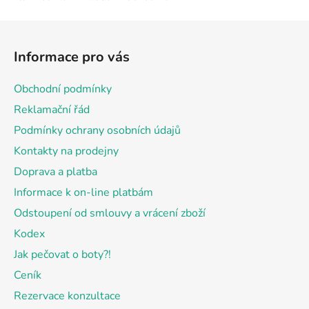
Z
á
Informace pro vás
p
a
Obchodní podmínky
t
Reklamační řád
í
Podmínky ochrany osobních údajů
Kontakty na prodejny
Doprava a platba
Informace k on-line platbám
Odstoupení od smlouvy a vrácení zboží
Kodex
Jak pečovat o boty?!
Ceník
Rezervace konzultace