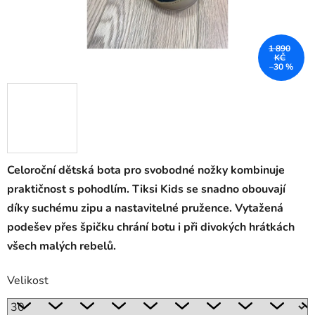
1 890
KČ
–30 %
Celoroční dětská bota pro svobodné nožky kombinuje
praktičnost s pohodlím. Tiksi Kids se snadno obouvají
díky suchému zipu a nastavitelné pružence. Vytažená
podešev přes špičku chrání botu i při divokých hrátkách
všech malých rebelů.
Velikost