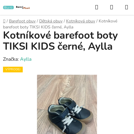
Přejít
Hledat
NÁKUP
na
KOŠÍK
obsah
Domů
/
Barefoot obuv
/
Dětská obuv
/
Kotníková obuv
/
Kotníkové
barefoot boty TIKSI KIDS černé, Aylla
Kotníkové barefoot boty
TIKSI KIDS černé, Aylla
Značka:
Aylla
VÝPRODEJ