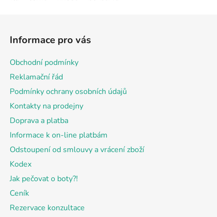
Z
á
Informace pro vás
p
a
Obchodní podmínky
t
Reklamační řád
í
Podmínky ochrany osobních údajů
Kontakty na prodejny
Doprava a platba
Informace k on-line platbám
Odstoupení od smlouvy a vrácení zboží
Kodex
Jak pečovat o boty?!
Ceník
Rezervace konzultace