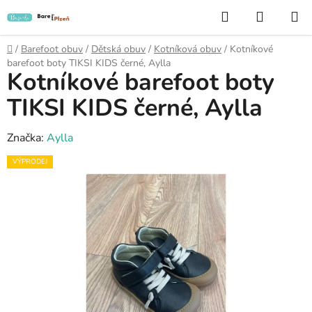
Přejít
Hledat
NÁKUP
na
KOŠÍK
obsah
Domů
/
Barefoot obuv
/
Dětská obuv
/
Kotníková obuv
/
Kotníkové
barefoot boty TIKSI KIDS černé, Aylla
Kotníkové barefoot boty
TIKSI KIDS černé, Aylla
Značka:
Aylla
VÝPRODEJ