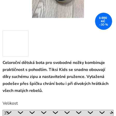
1 890
KČ
–30 %
Celoroční dětská bota pro svobodné nožky kombinuje
praktičnost s pohodlím. Tiksi Kids se snadno obouvají
díky suchému zipu a nastavitelné pružence. Vytažená
podešev přes špičku chrání botu i při divokých hrátkách
všech malých rebelů.
Velikost