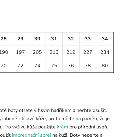
28
29
30
31
32
33
34
190
197
205
213
219
227
234
70
72
74
75
76
78
80
oté boty otřete vlhkým hadříkem a nechte osušit.
vyrobené z lícové kůže, proto mějte na paměti, že je
. Pro výživu kůže použijte
krém
pro přírodní useň.
použít
impregnační sprej
na kůži. Boty neperte a