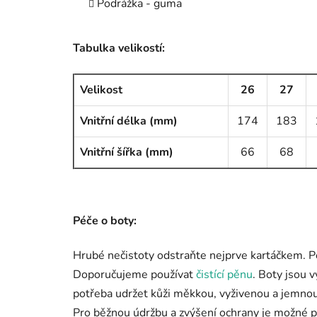
Podrážka - guma
Tabulka velikostí:
Velikost
26
27
Vnitřní délka (mm)
174
183
Vnitřní šířka (mm)
66
68
Péče o boty:
Hrubé nečistoty odstraňte nejprve kartáčkem. P
Doporučujeme používat
čistící pěnu
. Boty jsou 
potřeba udržet kůži měkkou, vyživenou a jemnou
Pro běžnou údržbu a zvýšení ochrany je možné 