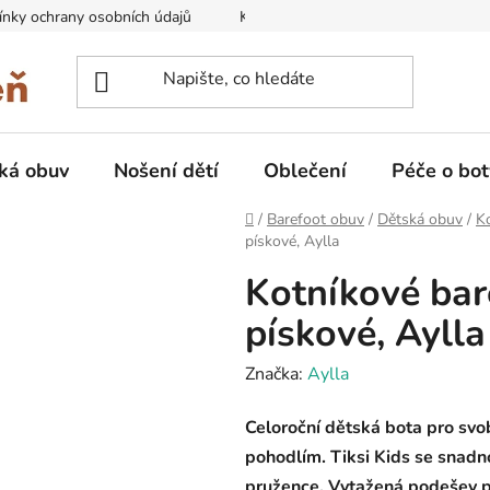
nky ochrany osobních údajů
Kontakty na prodejny
Doprava
ká obuv
Nošení dětí
Oblečení
Péče o bot
Domů
/
Barefoot obuv
/
Dětská obuv
/
K
pískové, Aylla
Kotníkové bar
pískové, Aylla
Značka:
Aylla
Celoroční dětská bota pro sv
pohodlím. Tiksi Kids se snadn
pružence. Vytažená podešev př