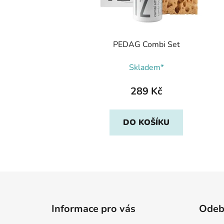
PEDAG Combi Set
Skladem*
289 Kč
DO KOŠÍKU
Z
á
Informace pro vás
Odebí
p