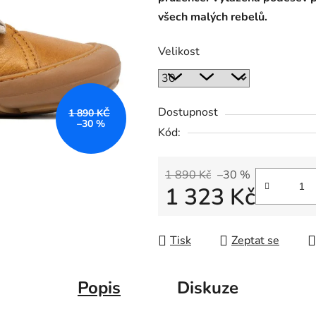
všech malých rebelů.
Velikost
Dostupnost
1 890 KČ
–30 %
Kód:
1 890 Kč
–30 %
1 323 Kč
Měrná cena:
Tisk
Zeptat se
Popis
Diskuze