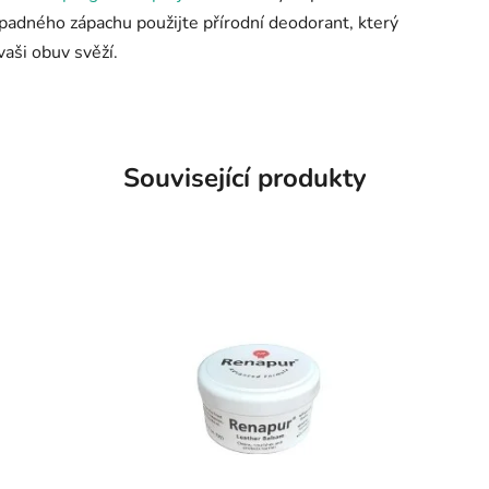
ípadného zápachu použijte přírodní deodorant, který
vaši obuv svěží.
Související produkty