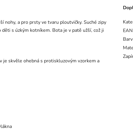
Dopl
Kate
í nohy, a pro prsty ve tvaru ploutvičky. Suché zipy
 děti s úzkým kotníkem. Bota je v patě užší, což ji
EAN
Barv
Mate
Zapí
šev je skvěle ohebná s protiskluzovým vzorkem a
vlákna