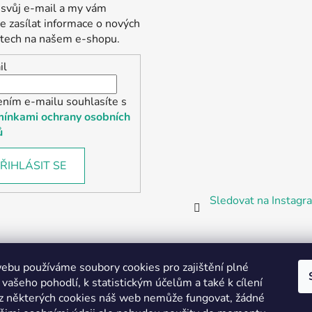
 svůj e-mail a my vám
 zasílat informace o nových
tech na našem e-shopu.
il
ením e-mailu souhlasíte s
ínkami ochrany osobních
ů
ŘIHLÁSIT SE
Sledovat na Instag
bu používáme soubory cookies pro zajištění plné
 vašeho pohodlí, k statistickým účelům a také k cílení
z některých cookies náš web nemůže fungovat, žádné
Partnerská prodejna Barefoot Plzeň