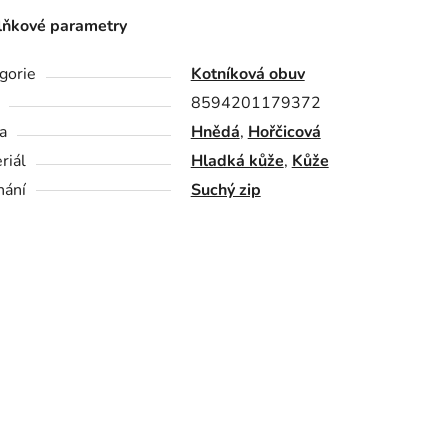
ňkové parametry
gorie
Kotníková obuv
8594201179372
a
Hnědá
,
Hořčicová
riál
Hladká kůže
,
Kůže
nání
Suchý zip