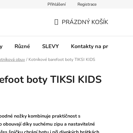
Přihlášení
Registrace
 a platba
Informace k on-line platbám
Odstoupení od smlou
PRÁZDNÝ KOŠÍK
NÁKUPNÍ
KOŠÍK
y
Různé
SLEVY
Kontakty na prodejny
otníková obuv
/
Kotníkové barefoot boty TIKSI KIDS
efoot boty TIKSI KIDS
obodné nožky kombinuje praktičnost s
o obouvají díky suchému zipu a nastavitelné
es špičku chrání botu i při divokých hrátkách