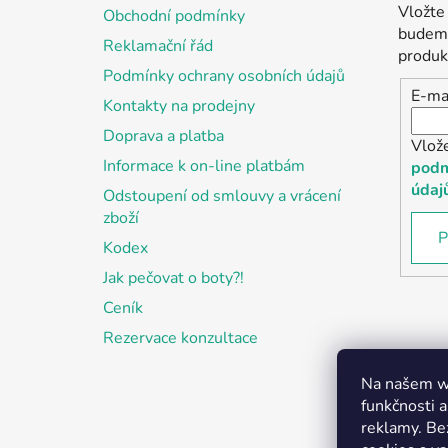
a
Vložte
Obchodní podmínky
t
budeme
Reklamační řád
í
produk
Podmínky ochrany osobních údajů
E-ma
Kontakty na prodejny
Doprava a platba
Vlož
Informace k on-line platbám
podm
údaj
Odstoupení od smlouvy a vrácení
zboží
P
Kodex
Jak pečovat o boty?!
Ceník
Rezervace konzultace
Na našem we
funkčnosti a
reklamy. Be