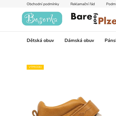
Přejít
Obchodní podmínky
Reklamační řád
Podmí
na
obsah
Dětská obuv
Dámská obuv
Páns
VÝPRODEJ