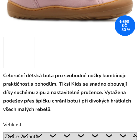
1 890
KČ
–30 %
Celoroční dětská bota pro svobodné nožky kombinuje
praktičnost s pohodlím. Tiksi Kids se snadno obouvají
díky suchému zipu a nastavitelné pružence. Vytažená
podešev přes špičku chrání botu i při divokých hrátkách
všech malých rebelů.
Velikost