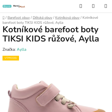
Přejít
Hledat
NÁKUP
na
KOŠÍK
obsah
Domů
/
Barefoot obuv
/
Dětská obuv
/
Kotníková obuv
/
Kotníkové
barefoot boty TIKSI KIDS růžové, Aylla
Kotníkové barefoot boty
TIKSI KIDS růžové, Aylla
Značka:
Aylla
VÝPRODEJ