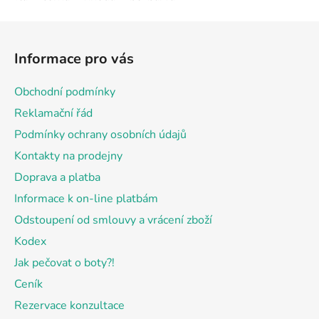
Z
á
Informace pro vás
p
a
Obchodní podmínky
t
Reklamační řád
í
Podmínky ochrany osobních údajů
Kontakty na prodejny
Doprava a platba
Informace k on-line platbám
Odstoupení od smlouvy a vrácení zboží
Kodex
Jak pečovat o boty?!
Ceník
Rezervace konzultace