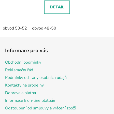
DETAIL
obvod 50-52
obvod 48-50
Z
á
Informace pro vás
p
a
Obchodní podmínky
t
Reklamační řád
í
Podmínky ochrany osobních údajů
Kontakty na prodejny
Doprava a platba
Informace k on-line platbám
Odstoupení od smlouvy a vrácení zboží