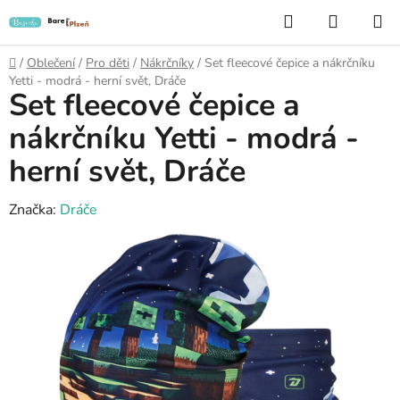
Přejít
Hledat
NÁKUP
na
KOŠÍK
obsah
Domů
/
Oblečení
/
Pro děti
/
Nákrčníky
/
Set fleecové čepice a nákrčníku
Yetti - modrá - herní svět, Dráče
Set fleecové čepice a
nákrčníku Yetti - modrá -
herní svět, Dráče
Značka:
Dráče