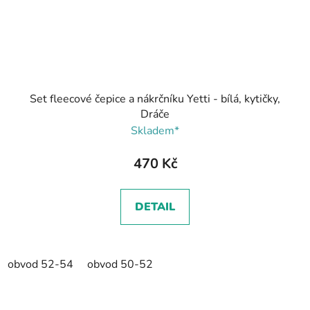
Set fleecové čepice a nákrčníku Yetti - bílá, kytičky,
Dráče
Skladem*
470 Kč
DETAIL
obvod 52-54
obvod 50-52