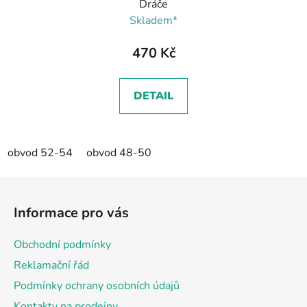
Dráče
Skladem*
470 Kč
DETAIL
obvod 52-54
obvod 48-50
Z
á
Informace pro vás
p
a
Obchodní podmínky
t
Reklamační řád
í
Podmínky ochrany osobních údajů
Kontakty na prodejny