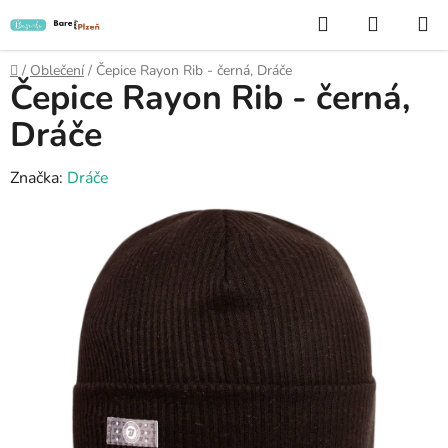
Přejít
Hledat
NÁKUP
na
KOŠÍK
obsah
Domů
/
Oblečení
/
Čepice Rayon Rib - černá, Dráče
Čepice Rayon Rib - černá,
Dráče
Značka:
Dráče