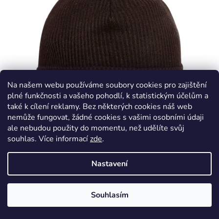
p
i
s
p
r
o
d
Na našem webu používáme soubory cookies pro zajištění
u
plné funkčnosti a vašeho pohodlí, k statistickým účelům a
k
také k cílení reklamy. Bez některých cookies náš web
nemůže fungovat, žádné cookies s vašimi osobními údaji
t
ale nebudou použity do momentu, než udělíte svůj
ů
souhlas
.
Více informací
zde
.
Čepice Rayon Rib - černá, Dráče
Skladem*
Nastavení
290 Kč
Souhlasím
DETAIL