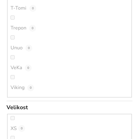
T-Tomi
0
Trepon
0
Unuo
0
VeKa
0
Viking
0
Velikost
XS
0