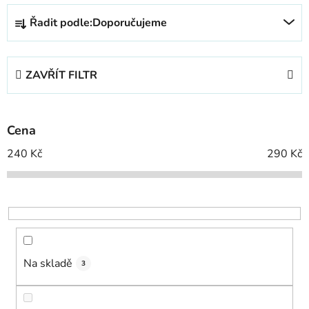
Ř
Řadit podle:
Doporučujeme
a
z
e
ZAVŘÍT FILTR
n
í
p
Cena
r
o
240
Kč
290
Kč
d
u
k
t
ů
Na skladě
3