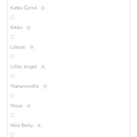
Katka Černá
0
Kikko
0
Liliputi
0
Little Angel
0
Manymonths
0
Moyo
0
Nice Belly
0