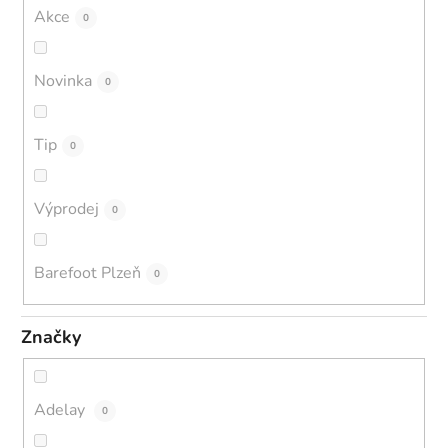
Akce
0
Novinka
0
Tip
0
Výprodej
0
Barefoot Plzeň
0
Značky
Adelay
0