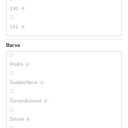
140
0
152
0
Barva
Modrá
0
Šedá/stříbrná
0
Červená/vínová
0
Zelená
0