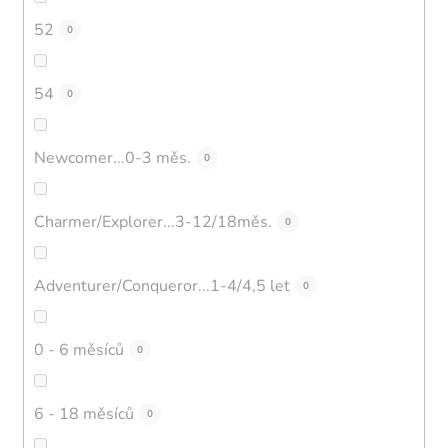
52
0
54
0
Newcomer...0-3 měs.
0
Charmer/Explorer...3-12/18měs.
0
Adventurer/Conqueror...1-4/4,5 let
0
0 - 6 měsíců
0
6 - 18 měsíců
0