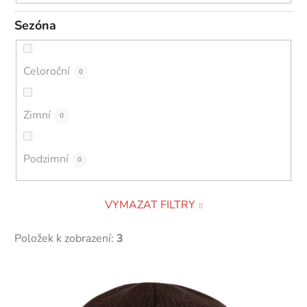
Sezóna
Celoroční
0
Zimní
0
Podzimní
0
VYMAZAT FILTRY
Položek k zobrazení:
3
V
ý