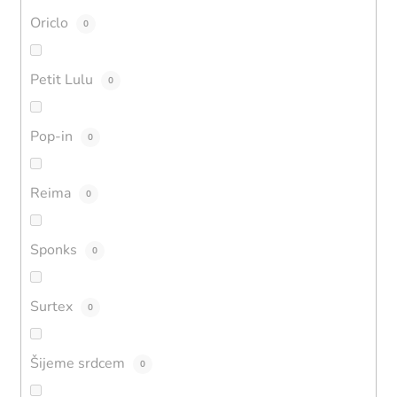
Oriclo
0
Petit Lulu
0
Pop-in
0
Reima
0
Sponks
0
Surtex
0
Šijeme srdcem
0