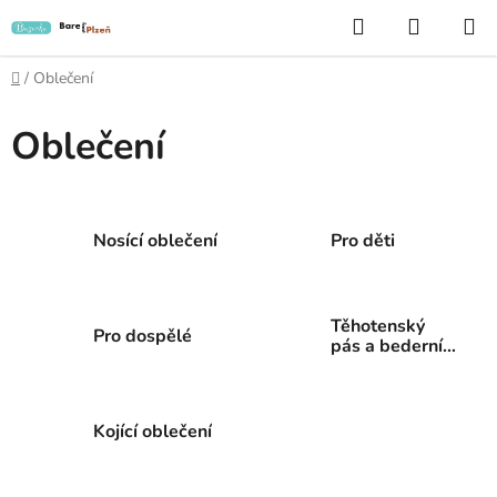
Přejít
Hledat
NÁKUP
na
KOŠÍK
obsah
Domů
/
Oblečení
Oblečení
Nosící oblečení
Pro děti
Těhotenský
Pro dospělé
pás a bederní
pás Nice Belly
Kojící oblečení