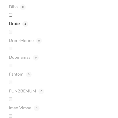
Diba
0
Dráče
3
Drim-Merino
0
Duomamas
0
Fantom
0
FUN2BEMUM
0
Imse Vimse
0