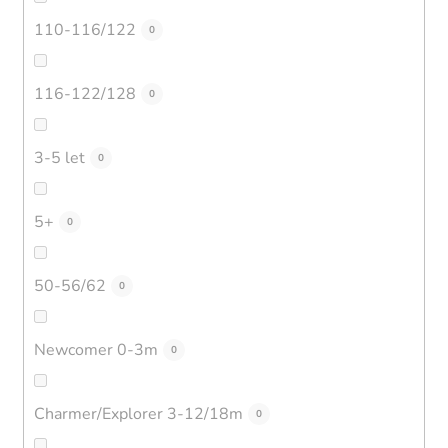
110-116/122
0
116-122/128
0
3-5 let
0
5+
0
50-56/62
0
Newcomer 0-3m
0
Charmer/Explorer 3-12/18m
0