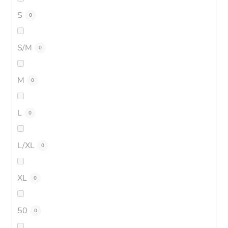
S
0
S/M
0
M
0
L
0
L/XL
0
XL
0
50
0