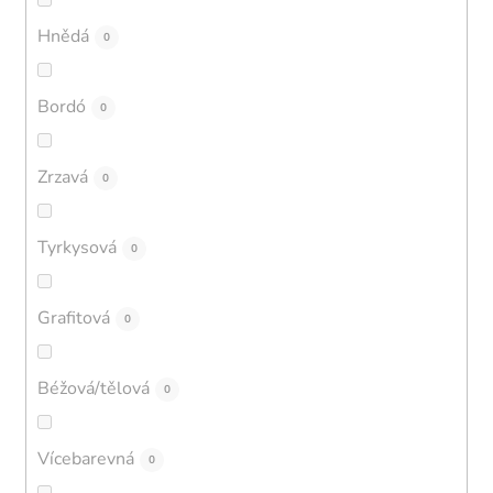
Hnědá
0
Bordó
0
Zrzavá
0
Tyrkysová
0
Grafitová
0
Béžová/tělová
0
Vícebarevná
0