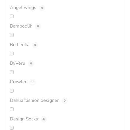
Angel wings
0
Bamboolik
0
Be Lenka
0
ByVeru
0
Crawler
0
Dahlia fashion designer
0
Design Socks
0