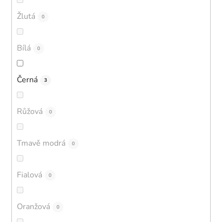
Žlutá
0
Bílá
0
Černá
3
Růžová
0
Tmavě modrá
0
Fialová
0
Oranžová
0