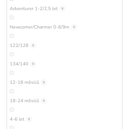
Adventurer 1-2/2,5 let
0
Newcomer/Charmer 0-6/9m
0
122/128
0
134/140
0
12-18 měsíců
0
18-24 měsíců
0
4-6 let
0