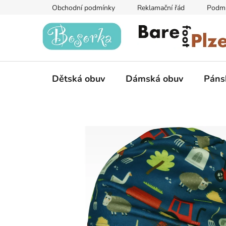
Přejít
Obchodní podmínky
Reklamační řád
Podmí
na
obsah
Dětská obuv
Dámská obuv
Páns