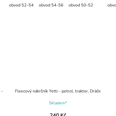
obvod 52-54
obvod 54-56
obvod 50-52
obv
 -
Fleecový nákrčník Yetti - petrol, traktor, Dráče
Skladem*
240 Kč