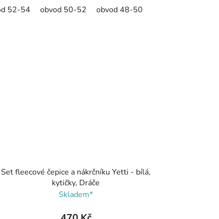
od 52-54
obvod 50-52
obvod 48-50
Set fleecové čepice a nákrčníku Yetti - bílá,
kytičky, Dráče
Skladem*
470 Kč