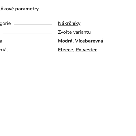
ňkové parametry
gorie
Nákrčníky
Zvolte variantu
a
Modrá
,
Vícebarevná
riál
Fleece
,
Polyester