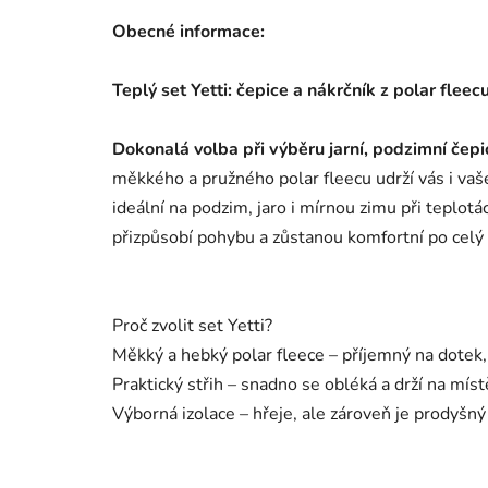
Obecné informace:
Teplý set Yetti: čepice a nákrčník z polar fleecu
Dokonalá volba při výběru jarní, podzimní čepic
měkkého a pružného polar fleecu udrží vás i vaše
ideální na podzim, jaro i mírnou zimu při teplot
přizpůsobí pohybu a zůstanou komfortní po celý
Proč zvolit set Yetti?
Měkký a hebký polar fleece – příjemný na dotek,
Praktický střih – snadno se obléká a drží na mís
Výborná izolace – hřeje, ale zároveň je prodyšný