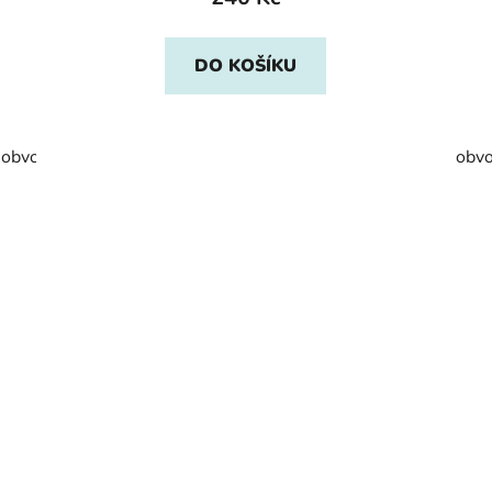
DO KOŠÍKU
obvod 48-50
obv