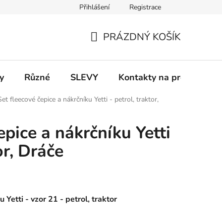
Přihlášení
Registrace
 a platba
Informace k on-line platbám
Odstoupení od smlou
PRÁZDNÝ KOŠÍK
NÁKUPNÍ
KOŠÍK
y
Různé
SLEVY
Kontakty na prodejny
Set fleecové čepice a nákrčníku Yetti - petrol, traktor,
epice a nákrčníku Yetti
or, Dráče
 Yetti - vzor 21 - petrol, traktor