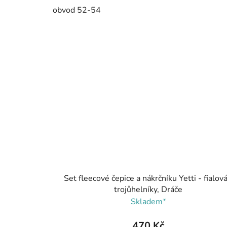
obvod 52-54
Set fleecové čepice a nákrčníku Yetti - fialová
trojůhelníky, Dráče
Skladem*
470 Kč