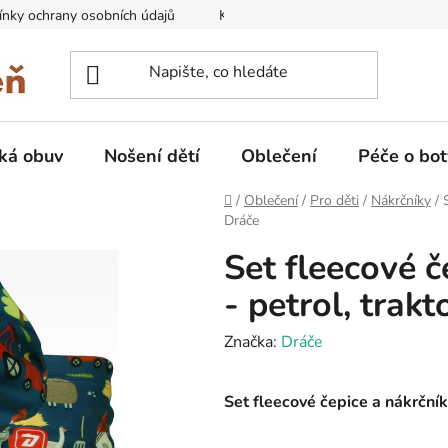
nky ochrany osobních údajů
Kontakty na prodejny
Doprava
ká obuv
Nošení dětí
Oblečení
Péče o bot
Domů
/
Oblečení
/
Pro děti
/
Nákrčníky
/
Dráče
Set fleecové č
- petrol, trakt
Značka:
Dráče
Set fleecové čepice a nákrčníku