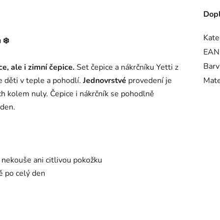
Dopl
Kate
 ❄️
EAN
Barv
e, ale i zimní čepice.
Set čepice a nákrčníku Yetti z
 děti v teple a pohodlí.
Jednovrstvé
provedení je
Mate
ách kolem nuly. Čepice i nákrčník se pohodlně
 den.
 nekouše ani citlivou pokožku
tě po celý den