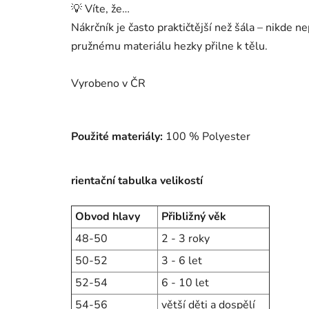
💡 Víte, že…
Nákrčník je často praktičtější než šála – nikde n
pružnému materiálu hezky přilne k tělu.
Vyrobeno v ČR
Použité materiály:
100 % Polyester
rientační tabulka velikostí
Obvod hlavy
Přibližný věk
48-50
2 - 3 roky
50-52
3 - 6 let
52-54
6 - 10 let
54-56
větší děti a dospělí