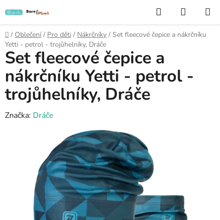
Přejít
Hledat
NÁKUP
na
KOŠÍK
obsah
Domů
/
Oblečení
/
Pro děti
/
Nákrčníky
/
Set fleecové čepice a nákrčníku
Yetti - petrol - trojůhelníky, Dráče
Set fleecové čepice a
nákrčníku Yetti - petrol -
trojůhelníky, Dráče
Značka:
Dráče