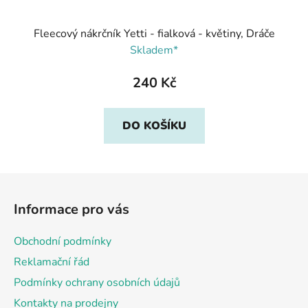
Fleecový nákrčník Yetti - fialková - květiny, Dráče
Skladem*
240 Kč
DO KOŠÍKU
Z
á
Informace pro vás
p
a
Obchodní podmínky
t
Reklamační řád
í
Podmínky ochrany osobních údajů
Kontakty na prodejny