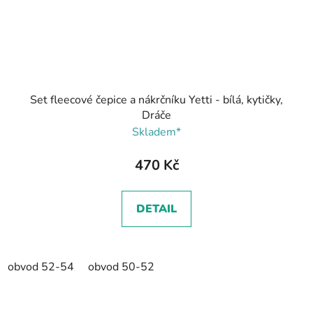
Set fleecové čepice a nákrčníku Yetti - bílá, kytičky,
Dráče
Skladem*
470 Kč
DETAIL
obvod 52-54
obvod 50-52