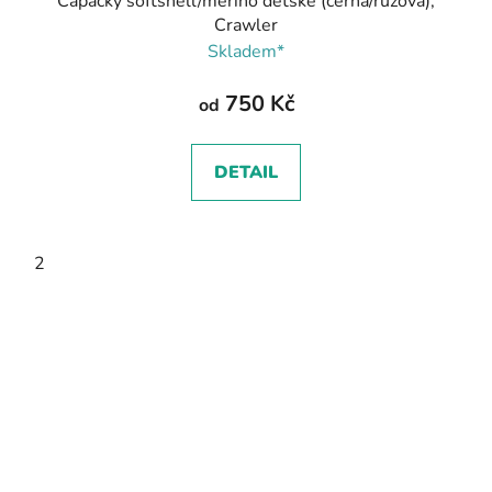
Capáčky softshell/merino dětské (černá/růžová),
Crawler
Skladem*
750 Kč
od
DETAIL
2