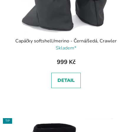
d
u
k
t
ů
Capáčky softshell/merino - Černá/šedá, Crawler
Skladem*
999 Kč
DETAIL
TIP