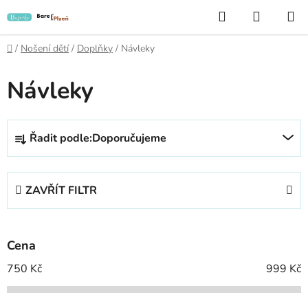
Přejít
Hledat
NÁKUP
na
KOŠÍK
obsah
Domů
/
Nošení dětí
/
Doplňky
/
Návleky
Návleky
Ř
Řadit podle:
Doporučujeme
a
z
e
ZAVŘÍT FILTR
n
í
p
Cena
r
o
750
Kč
999
Kč
d
u