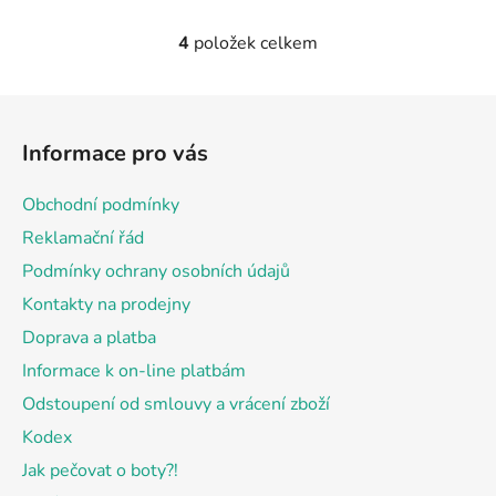
4
položek celkem
O
v
l
Z
á
á
d
Informace pro vás
p
a
a
c
Obchodní podmínky
t
í
Reklamační řád
p
í
r
Podmínky ochrany osobních údajů
v
Kontakty na prodejny
k
Doprava a platba
y
v
Informace k on-line platbám
ý
Odstoupení od smlouvy a vrácení zboží
p
Kodex
i
s
Jak pečovat o boty?!
u