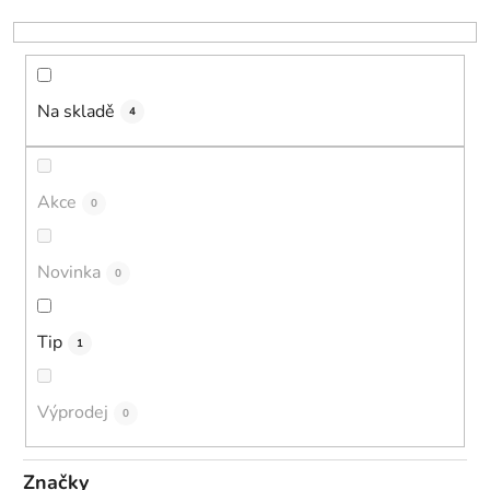
k
t
ů
Na skladě
4
Akce
0
Novinka
0
Tip
1
Výprodej
0
Značky