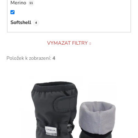
Merino
11
Softshell
4
VYMAZAT FILTRY
Položek k zobrazení:
4
V
ý
p
i
s
p
r
o