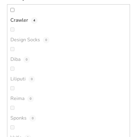
Crawler
4
Design Socks
0
Diba
0
Liliputi
0
Reima
0
Sponks
0