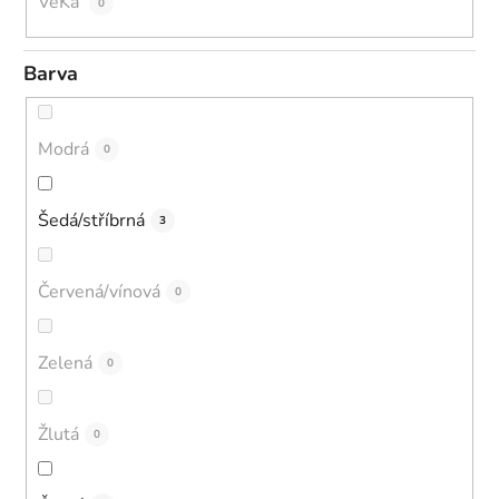
VeKa
0
Barva
Modrá
0
Šedá/stříbrná
3
Červená/vínová
0
Zelená
0
Žlutá
0