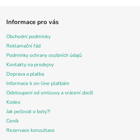
Z
á
Informace pro vás
p
a
Obchodní podmínky
t
Reklamační řád
í
Podmínky ochrany osobních údajů
Kontakty na prodejny
Doprava a platba
Informace k on-line platbám
Odstoupení od smlouvy a vrácení zboží
Kodex
Jak pečovat o boty?!
Ceník
Rezervace konzultace