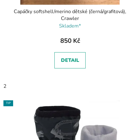
Capáčky softshell/merino dětské (černá/grafitová),
Crawler
Skladem*
850 Kč
DETAIL
2
TIP