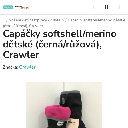
Přejít
Hledat
NÁKUP
na
KOŠÍK
obsah
Domů
/
Nošení dětí
/
Doplňky
/
Návleky
/
Capáčky softshell/merino dětské
(černá/růžová), Crawler
Capáčky softshell/merino
dětské (černá/růžová),
Crawler
Značka:
Crawler