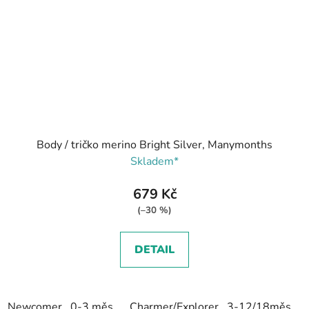
Body / tričko merino Bright Silver, Manymonths
Skladem*
679 Kč
(–30 %)
DETAIL
Newcomer...0-3 měs.
Charmer/Explorer...3-12/18měs.