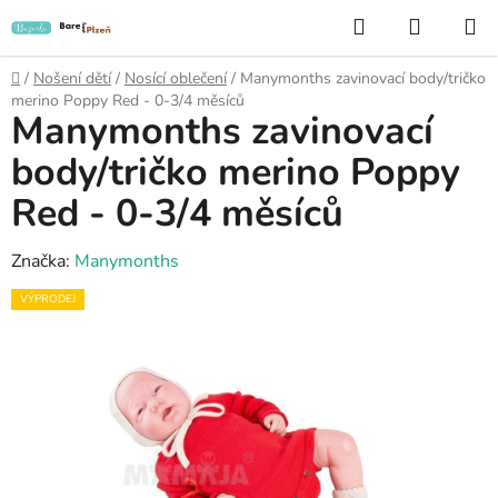
Přejít
Hledat
NÁKUP
na
KOŠÍK
obsah
Domů
/
Nošení dětí
/
Nosící oblečení
/
Manymonths zavinovací body/tričko
merino Poppy Red - 0-3/4 měsíců
Manymonths zavinovací
body/tričko merino Poppy
Red - 0-3/4 měsíců
Značka:
Manymonths
VÝPRODEJ