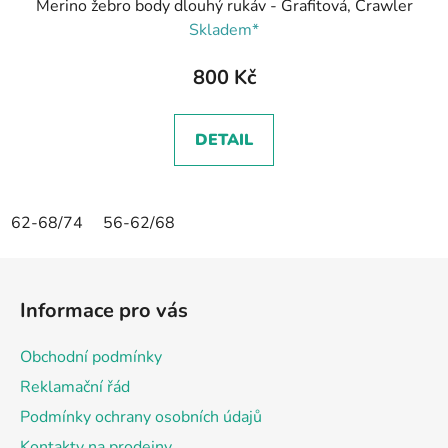
Merino žebro body dlouhý rukáv - Grafitová, Crawler
Skladem*
800 Kč
DETAIL
62-68/74
56-62/68
Z
á
Informace pro vás
p
a
Obchodní podmínky
t
Reklamační řád
í
Podmínky ochrany osobních údajů
Kontakty na prodejny