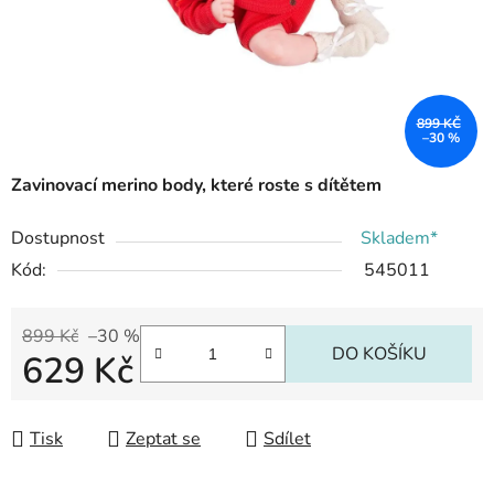
899 KČ
–30 %
Zavinovací merino body, které roste s dítětem
Dostupnost
Skladem*
Kód:
545011
899 Kč
–30 %
DO KOŠÍKU
629 Kč
Měrná cena:
Tisk
Zeptat se
Sdílet