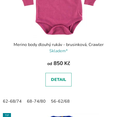
Merino body dlouhý rukáv - brusinková, Crawler
Skladem*
850 Kč
od
DETAIL
62-68/74
68-74/80
56-62/68
TIP