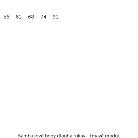
56
62
68
74
92
Bambusové body dlouhý rukáv - tmavě modrá,