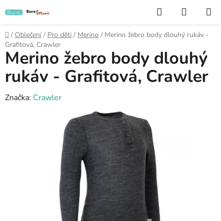
Přejít
Hledat
NÁKUP
na
KOŠÍK
obsah
Domů
/
Oblečení
/
Pro děti
/
Merino
/
Merino žebro body dlouhý rukáv -
Grafitová, Crawler
Merino žebro body dlouhý
rukáv - Grafitová, Crawler
Značka:
Crawler