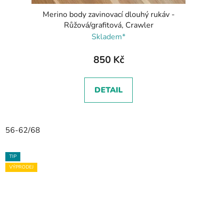
Merino body zavinovací dlouhý rukáv -
Růžová/grafitová, Crawler
Skladem*
850 Kč
DETAIL
56-62/68
TIP
VÝPRODEJ