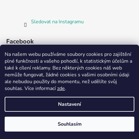
Sledovat na Instagramu
Facebook
Na našem webu používáme soubory cookies pro zajištění
plné funkčnosti a vašeho pohodlí, k statistickým účelům a
také k cílení reklamy. Bez některých cookies náš web
nemůže fungovat, žádné cookies s vašimi osobními údaji
ale nebudou použity do momentu, než udělíte svůj
Partnerská prodejna Barefoot Plzeň
souhlas
.
Více informací
zde
.
Nastavení
Vytvořil Shoptet
Souhlasím
Copyright 2026
Bosorka Plzeň
. Všechna práva
vyhrazena.