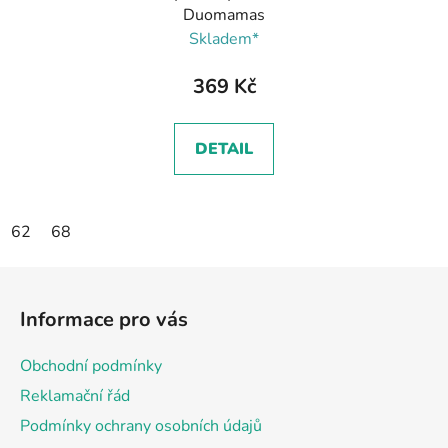
Duomamas
Skladem*
369 Kč
DETAIL
62
68
Z
á
Informace pro vás
p
a
Obchodní podmínky
t
Reklamační řád
í
Podmínky ochrany osobních údajů