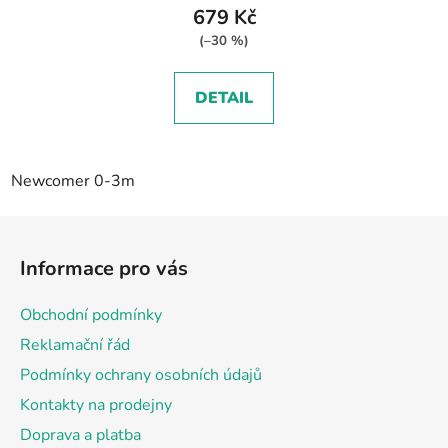
679 Kč
(–30 %)
DETAIL
Newcomer 0-3m
Z
á
Informace pro vás
p
a
Obchodní podmínky
t
Reklamační řád
í
Podmínky ochrany osobních údajů
Kontakty na prodejny
Doprava a platba