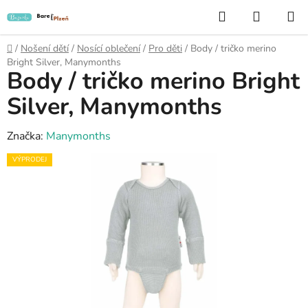
Přejít
Hledat
NÁKUP
na
KOŠÍK
obsah
Domů
/
Nošení dětí
/
Nosící oblečení
/
Pro děti
/
Body / tričko merino
Bright Silver, Manymonths
Body / tričko merino Bright
Silver, Manymonths
Značka:
Manymonths
VÝPRODEJ