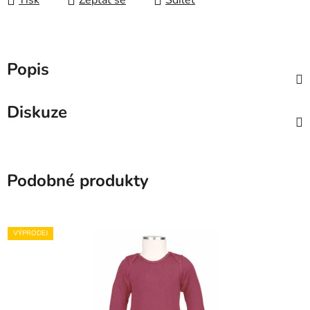
Tisk
Zeptat se
Sdílet
Popis
Diskuze
Podobné produkty
VÝPRODEJ