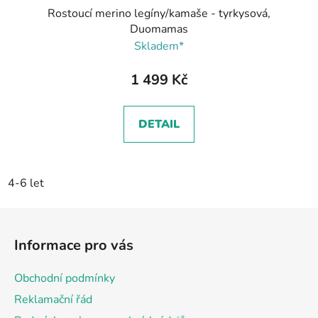
Rostoucí merino legíny/kamaše - tyrkysová,
Duomamas
Skladem*
1 499 Kč
DETAIL
4-6 let
Z
á
Informace pro vás
p
a
Obchodní podmínky
t
Reklamační řád
í