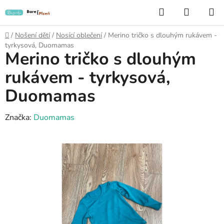
Přejít
Hledat
NÁKUP
na
KOŠÍK
obsah
Domů
/
Nošení dětí
/
Nosící oblečení
/
Merino tričko s dlouhým rukávem -
tyrkysová, Duomamas
Merino tričko s dlouhým
rukávem - tyrkysová,
Duomamas
Značka:
Duomamas