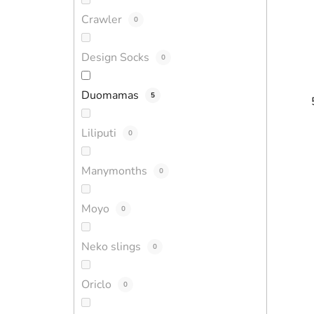
Crawler
0
Design Socks
0
Duomamas
5
Liliputi
0
Manymonths
0
Moyo
0
Neko slings
0
Oriclo
0