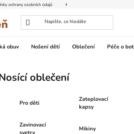
nky ochrany osobních údajů
Kontakty na prodejny
Doprava
ká obuv
Nošení dětí
Oblečení
Péče o bot
Nosící oblečení
Zateplovací
Pro děti
kapsy
Zavinovací
Mikiny
svetry