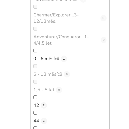
Charmer/Explorer...3-
0
12/18měs.
Adventurer/Conqueror...1-
0
4/4,5 let
0 - 6 měsíců
1
6 - 18 měsíců
0
1,5 - 5 let
0
42
2
44
3