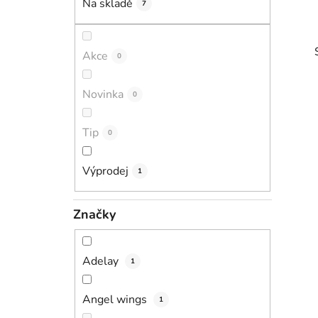
Na skladě
7
p
a
n
Akce
0
e
l
Novinka
0
Tip
0
i
Výprodej
1
Značky
Adelay
1
Angel wings
1