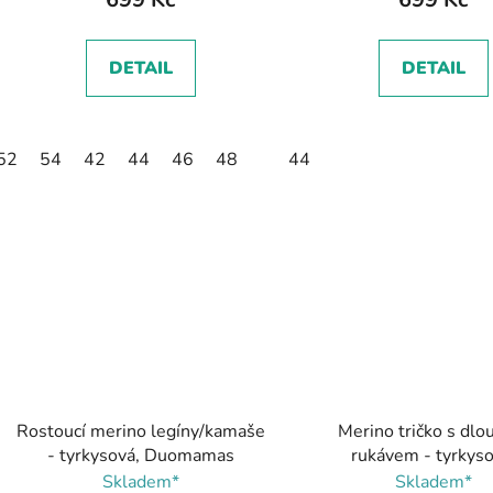
DETAIL
DETAIL
52
54
42
44
46
48
44
Rostoucí merino legíny/kamaše
Merino tričko s dl
- tyrkysová, Duomamas
rukávem - tyrkyso
Duomamas
Skladem*
Skladem*