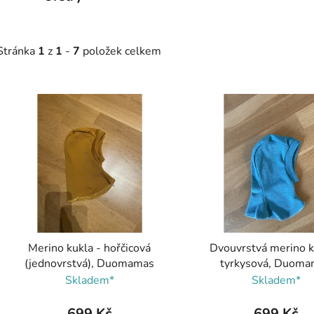
Stránka
1
z
1
-
7
položek celkem
V
ý
p
s
p
r
o
d
Merino kukla - hořčicová
Dvouvrstvá merino k
u
(jednovrstvá), Duomamas
tyrkysová, Duom
k
Skladem*
Skladem*
t
ů
699 Kč
699 Kč