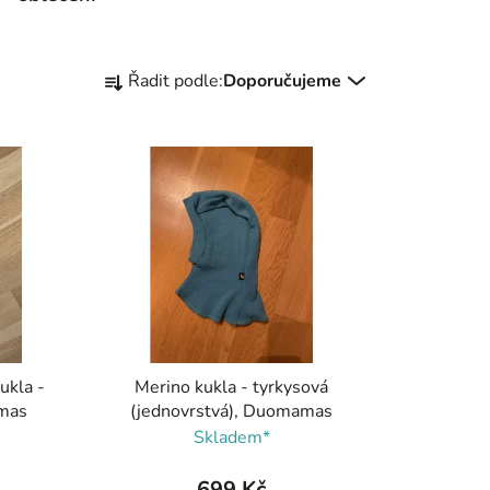
Ř
Řadit podle:
Doporučujeme
a
z
e
n
í
p
r
o
d
u
k
ukla -
Merino kukla - tyrkysová
t
amas
(jednovrstvá), Duomamas
ů
Skladem*
699 Kč