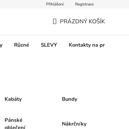
Přihlášení
Registrace
 a platba
Informace k on-line platbám
Odstoupení od smlou
PRÁZDNÝ KOŠÍK
NÁKUPNÍ
KOŠÍK
y
Různé
SLEVY
Kontakty na prodejny
Kabáty
Bundy
Pánské
Nákrčníky
oblečení