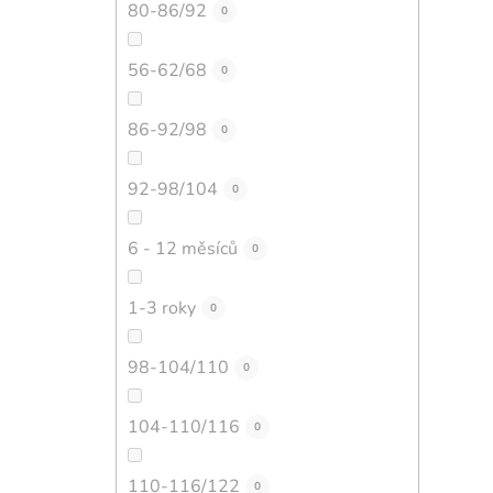
80-86/92
0
56-62/68
0
86-92/98
0
92-98/104
0
6 - 12 měsíců
0
1-3 roky
0
98-104/110
0
104-110/116
0
110-116/122
0