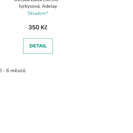
tyrkysová, Adelay
Skladem*
350 Kč
DETAIL
0 - 6 měsíců
O
v
l
á
d
a
c
í