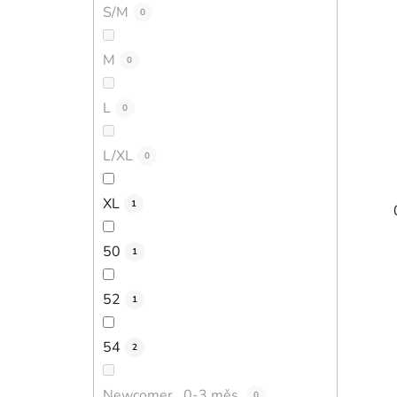
S/M
0
M
0
L
0
L/XL
0
XL
1
50
1
52
1
54
2
Newcomer...0-3 měs.
0