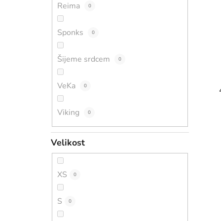
Reima
0
Sponks
0
Šijeme srdcem
0
VeKa
0
Viking
0
Velikost
XS
0
S
0