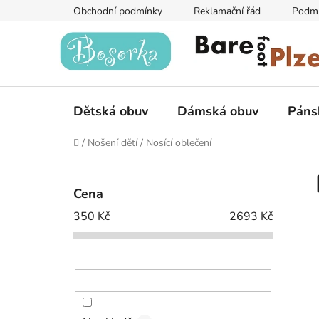
Přejít
Obchodní podmínky
Reklamační řád
Podmí
na
obsah
Dětská obuv
Dámská obuv
Páns
Domů
/
Nošení dětí
/
Nosící oblečení
P
o
Cena
s
350
Kč
2693
Kč
t
r
a
n
n
í