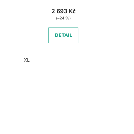
2 693 Kč
(–24 %)
DETAIL
XL