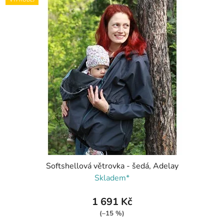
VÝPRODEJ
Softshellová větrovka - šedá, Adelay
Skladem*
1 691 Kč
(–15 %)