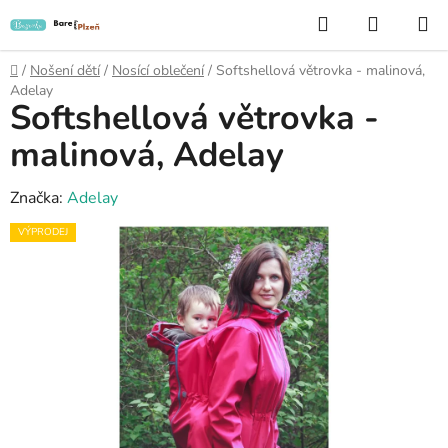
Přejít
Hledat
NÁKUP
na
KOŠÍK
obsah
Domů
/
Nošení dětí
/
Nosící oblečení
/
Softshellová větrovka - malinová,
Adelay
Softshellová větrovka -
malinová, Adelay
Značka:
Adelay
VÝPRODEJ