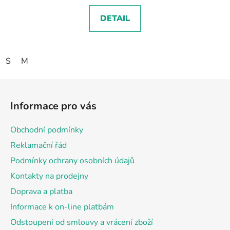
DETAIL
S
M
Z
á
Informace pro vás
p
a
Obchodní podmínky
t
Reklamační řád
í
Podmínky ochrany osobních údajů
Kontakty na prodejny
Doprava a platba
Informace k on-line platbám
Odstoupení od smlouvy a vrácení zboží