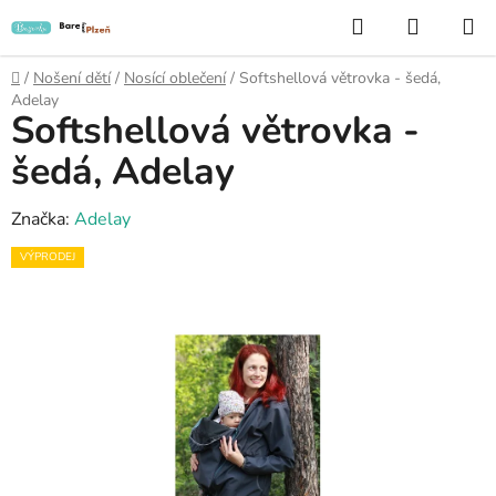
Přejít
Hledat
NÁKUP
na
KOŠÍK
obsah
Domů
/
Nošení dětí
/
Nosící oblečení
/
Softshellová větrovka - šedá,
Adelay
Softshellová větrovka -
šedá, Adelay
Značka:
Adelay
VÝPRODEJ