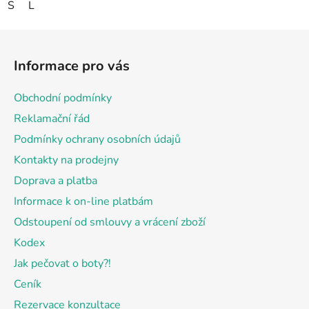
S
L
Z
á
Informace pro vás
p
a
Obchodní podmínky
t
Reklamační řád
í
Podmínky ochrany osobních údajů
Kontakty na prodejny
Doprava a platba
Informace k on-line platbám
Odstoupení od smlouvy a vrácení zboží
Kodex
Jak pečovat o boty?!
Ceník
Rezervace konzultace