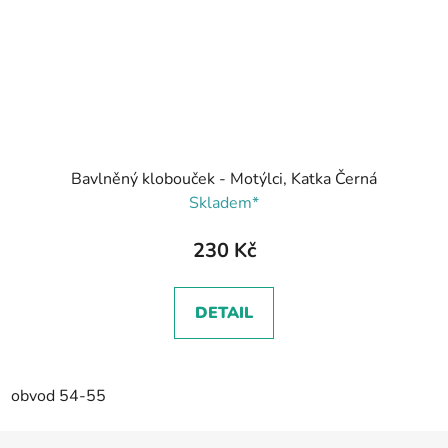
Bavlněný klobouček - Motýlci, Katka Černá
Skladem*
230 Kč
DETAIL
obvod 54-55
Z