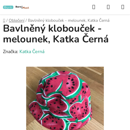
Přejít
Hledat
NÁKUP
na
KOŠÍK
obsah
Domů
/
Oblečení
/
Bavlněný klobouček - melounek, Katka Černá
Bavlněný klobouček -
melounek, Katka Černá
Značka:
Katka Černá