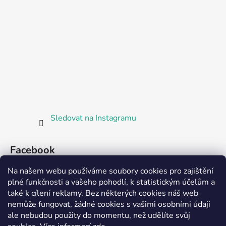
Sledovat na Instagramu
Facebook
Na našem webu používáme soubory cookies pro zajištění
plné funkčnosti a vašeho pohodlí, k statistickým účelům a
také k cílení reklamy. Bez některých cookies náš web
nemůže fungovat, žádné cookies s vašimi osobními údaji
ale nebudou použity do momentu, než udělíte svůj
Partnerská prodejna Barefoot Plzeň