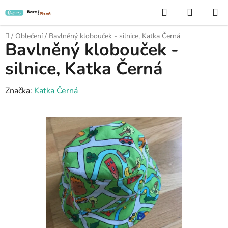
Přejít
Hledat
NÁKUP
na
KOŠÍK
obsah
Domů
/
Oblečení
/
Bavlněný klobouček - silnice, Katka Černá
Bavlněný klobouček -
silnice, Katka Černá
Značka:
Katka Černá