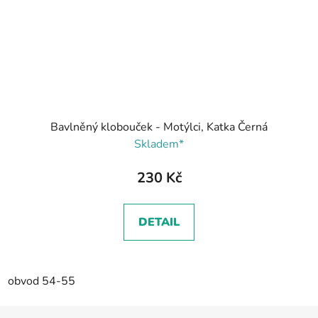
Bavlněný klobouček - Motýlci, Katka Černá
Skladem*
230 Kč
DETAIL
obvod 54-55
Z