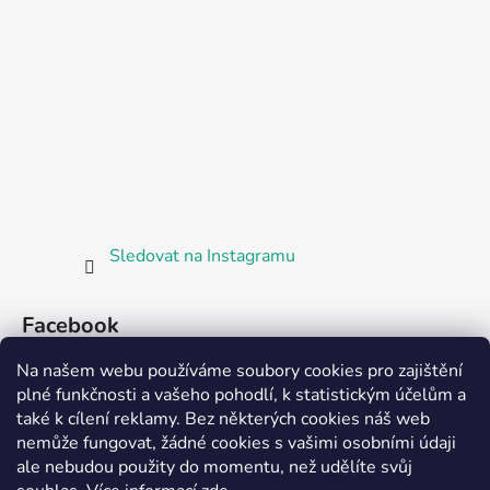
Sledovat na Instagramu
Facebook
Na našem webu používáme soubory cookies pro zajištění
plné funkčnosti a vašeho pohodlí, k statistickým účelům a
také k cílení reklamy. Bez některých cookies náš web
nemůže fungovat, žádné cookies s vašimi osobními údaji
ale nebudou použity do momentu, než udělíte svůj
Partnerská prodejna Barefoot Plzeň