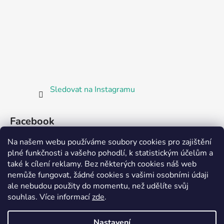
Sledovat na Instagramu
Facebook
Na našem webu používáme soubory cookies pro zajištění
plné funkčnosti a vašeho pohodlí, k statistickým účelům a
také k cílení reklamy. Bez některých cookies náš web
nemůže fungovat, žádné cookies s vašimi osobními údaji
ale nebudou použity do momentu, než udělíte svůj
Partnerská prodejna Barefoot Plzeň
souhlas
.
Více informací
zde
.
Nastavení