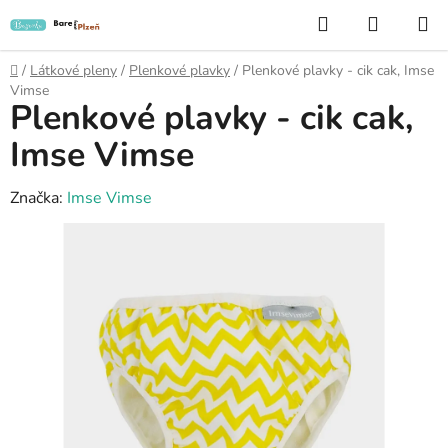
Přejít
Hledat
NÁKUP
na
KOŠÍK
obsah
Domů
/
Látkové pleny
/
Plenkové plavky
/
Plenkové plavky - cik cak, Imse
Vimse
Plenkové plavky - cik cak,
Imse Vimse
Značka:
Imse Vimse