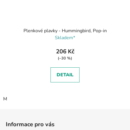
Plenkové plavky - Hummingbird, Pop-in
Skladem*
206 Kč
(–30 %)
DETAIL
M
Z
á
Informace pro vás
p