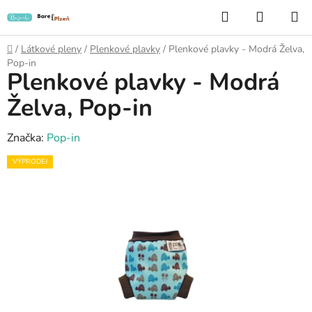
Přejít
Hledat
NÁKUP
na
KOŠÍK
obsah
Domů
/
Látkové pleny
/
Plenkové plavky
/
Plenkové plavky - Modrá Želva,
Pop-in
Plenkové plavky - Modrá
Želva, Pop-in
Značka:
Pop-in
VÝPRODEJ