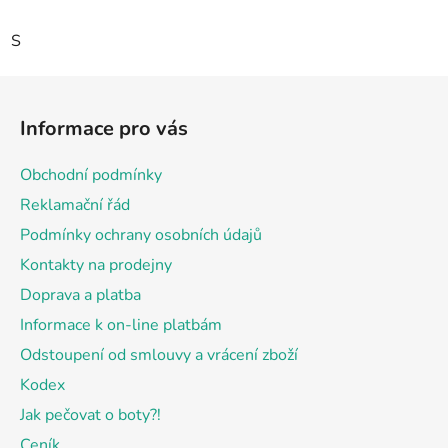
S
Z
á
Informace pro vás
p
a
Obchodní podmínky
t
Reklamační řád
í
Podmínky ochrany osobních údajů
Kontakty na prodejny
Doprava a platba
Informace k on-line platbám
Odstoupení od smlouvy a vrácení zboží
Kodex
Jak pečovat o boty?!
Ceník