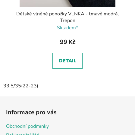
Dětské vlněné ponožky VLNKA - tmavě modrá,
Trepon
Skladem*
99 Kč
DETAIL
33,5/35(22-23)
Z
á
Informace pro vás
p
a
Obchodní podmínky
t