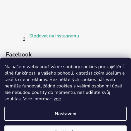
Sledovat na Instagramu
Facebook
Na našem webu používáme soubory cookies pro zajištění
plné funkčnosti a vašeho pohodlí, k statistickým účelům a
také k cílení reklamy. Bez některých cookies náš web
nemůže fungovat, žádné cookies s vašimi osobními údaji
ale nebudou použity do momentu, než udělíte svůj
Partnerská prodejna Barefoot Plzeň
souhlas
.
Více informací
zde
.
Nastavení
Vytvořil Shoptet