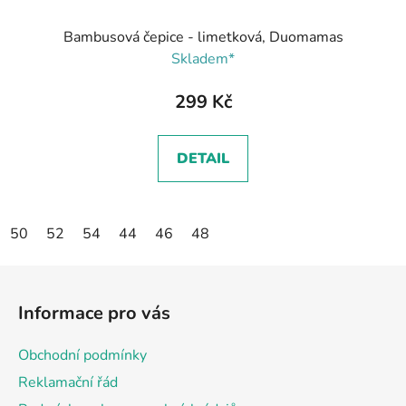
Bambusová čepice - limetková, Duomamas
Skladem*
299 Kč
DETAIL
50
52
54
44
46
48
Z
á
Informace pro vás
p
a
Obchodní podmínky
t
Reklamační řád
í