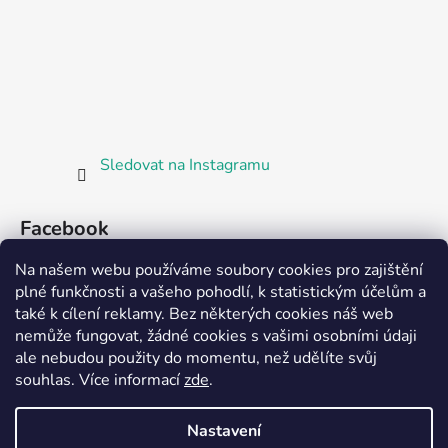
Sledovat na Instagramu
Facebook
Na našem webu používáme soubory cookies pro zajištění
plné funkčnosti a vašeho pohodlí, k statistickým účelům a
také k cílení reklamy. Bez některých cookies náš web
nemůže fungovat, žádné cookies s vašimi osobními údaji
ale nebudou použity do momentu, než udělíte svůj
Partnerská prodejna Barefoot Plzeň
souhlas
.
Více informací
zde
.
Nastavení