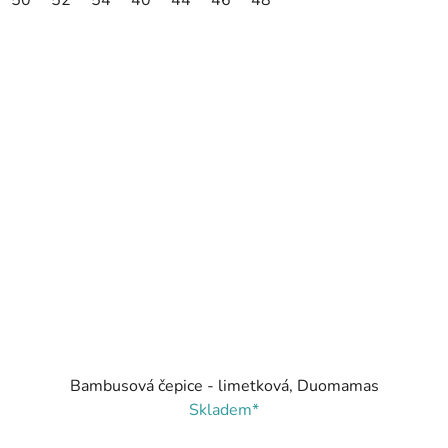
50
52
54
40
44
46
48
Bambusová čepice - limetková, Duomamas
Skladem*