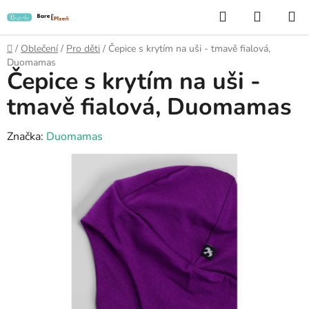
Přejít
Hledat
NÁKUP
na
KOŠÍK
obsah
Domů
/
Oblečení
/
Pro děti
/
Čepice s krytím na uši - tmavě fialová,
Duomamas
Čepice s krytím na uši -
tmavě fialová, Duomamas
Značka:
Duomamas