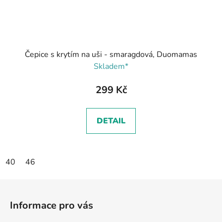
Čepice s krytím na uši - smaragdová, Duomamas
Skladem*
299 Kč
DETAIL
40
46
Z
á
Informace pro vás
p