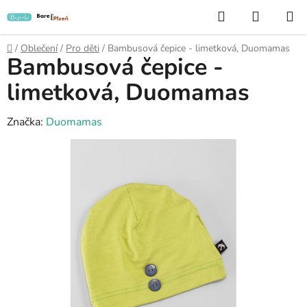
Přejít
Hledat
NÁKUP
na
KOŠÍK
obsah
Domů
/
Oblečení
/
Pro děti
/
Bambusová čepice - limetková, Duomamas
Bambusová čepice -
limetková, Duomamas
Značka:
Duomamas