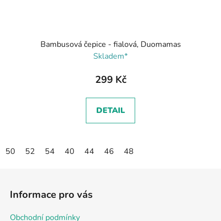
Bambusová čepice - fialová, Duomamas
Skladem*
299 Kč
DETAIL
50
52
54
40
44
46
48
Z
á
Informace pro vás
p
a
Obchodní podmínky