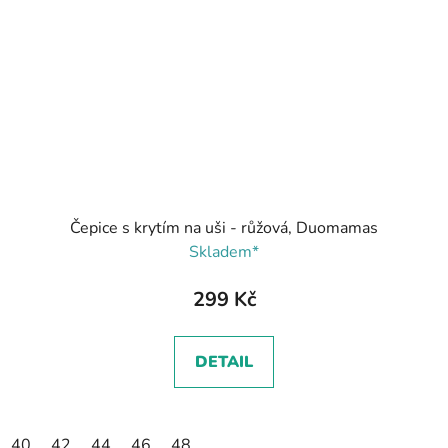
Čepice s krytím na uši - růžová, Duomamas
Skladem*
299 Kč
DETAIL
40
42
44
46
48