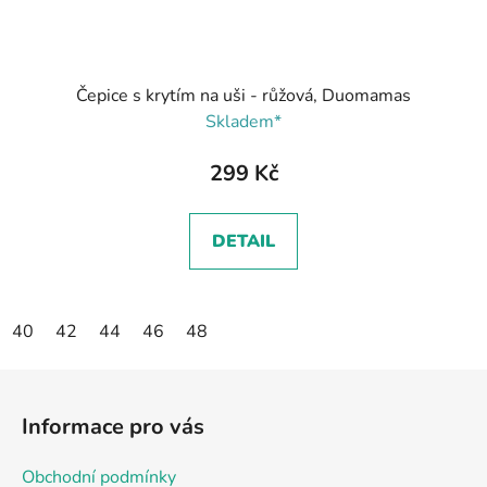
Čepice s krytím na uši - růžová, Duomamas
Skladem*
299 Kč
DETAIL
40
42
44
46
48
Z
á
Informace pro vás
p
a
Obchodní podmínky