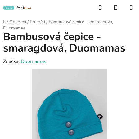
Přejít
Hledat
NÁKUP
na
KOŠÍK
obsah
Domů
/
Oblečení
/
Pro děti
/
Bambusová čepice - smaragdová,
Duomamas
Bambusová čepice -
smaragdová, Duomamas
Značka:
Duomamas