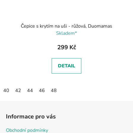
Čepice s krytím na uši - růžová, Duomamas
Skladem*
299 Kč
DETAIL
40
42
44
46
48
Z
á
Informace pro vás
p
a
Obchodní podmínky