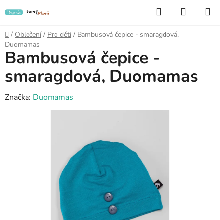
Přejít
Hledat
NÁKUP
na
KOŠÍK
obsah
Domů
/
Oblečení
/
Pro děti
/
Bambusová čepice - smaragdová,
Duomamas
Bambusová čepice -
smaragdová, Duomamas
Značka:
Duomamas