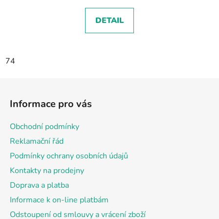
DETAIL
74
Z
á
Informace pro vás
p
a
Obchodní podmínky
t
Reklamační řád
í
Podmínky ochrany osobních údajů
Kontakty na prodejny
Doprava a platba
Informace k on-line platbám
Odstoupení od smlouvy a vrácení zboží