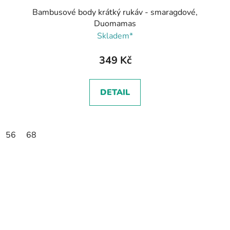
Bambusové body krátký rukáv - smaragdové,
Duomamas
Skladem*
349 Kč
DETAIL
56
68