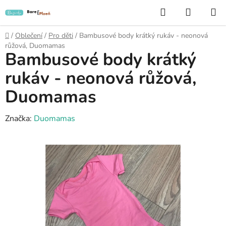
Přejít
Hledat
NÁKUP
na
KOŠÍK
obsah
Domů
/
Oblečení
/
Pro děti
/
Bambusové body krátký rukáv - neonová
růžová, Duomamas
Bambusové body krátký
rukáv - neonová růžová,
Duomamas
Značka:
Duomamas