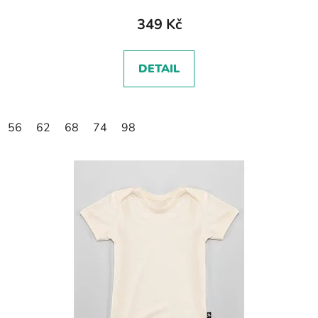
349 Kč
DETAIL
56
62
68
74
98