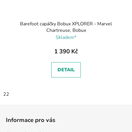
Barefoot capáčky Bobux XPLORER - Marvel
Chartreuse, Bobux
Skladem*
1 390 Kč
DETAIL
22
Z
á
Informace pro vás
p
a