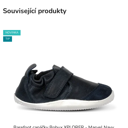
Související produkty
NOVINKA
TIP
Barefoot capáčky Bobux XPLORER - Marvel Navy,