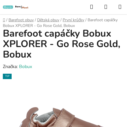
Přejít
Hledat
NÁKUP
na
KOŠÍK
obsah
Domů
/
Barefoot obuv
/
Dětská obuv
/
První krůčky
/
Barefoot capáčky
Bobux XPLORER - Go Rose Gold, Bobux
Barefoot capáčky Bobux
XPLORER - Go Rose Gold,
Bobux
Značka:
Bobux
TIP