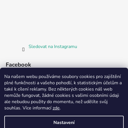
Sledovat na Instagramu
Facebook
Na našem webu používáme soubory cookies pro zajištění
plné funkčnosti a vašeho pohodlí, k statistickým účelům a
také k cílení reklamy. Bez některých cookies náš web
nemůže fungovat, žádné cookies s vašimi osobními údaji
ale nebudou použity do momentu, než udělíte svůj
Partnerská prodejna Barefoot Plzeň
souhlas
.
Více informací
zde
.
Nastavení