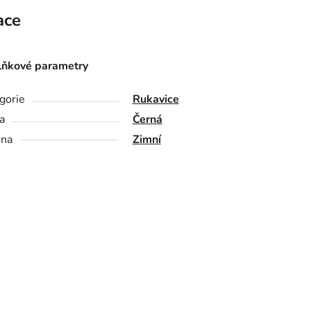
ace
ňkové parametry
gorie
Rukavice
a
Černá
óna
Zimní