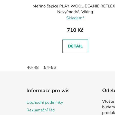
Merino čepice PLAY WOOL BEANIE REFLEX
Navy/modrá, Viking
Skladem*
710 Kč
DETAIL
46-48
54-56
Z
á
Informace pro vás
Odebí
p
a
Vložte
Obchodní podmínky
t
budeme
Reklamační řád
í
produk