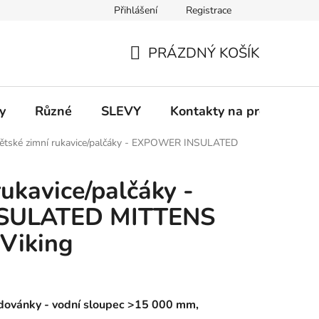
Přihlášení
Registrace
 a platba
Informace k on-line platbám
Odstoupení od smlou
PRÁZDNÝ KOŠÍK
NÁKUPNÍ
KOŠÍK
y
Různé
SLEVY
Kontakty na prodejny
ětské zimní rukavice/palčáky - EXPOWER INSULATED
ukavice/palčáky -
SULATED MITTENS
Viking
adovánky -
vodní sloupec >15 000 mm,