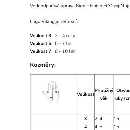
Vodoodpudivá úprava Bionic Finish ECO zajišťuj
Logo Viking je reflexní.
Velikost 3:
2 - 4 roky
Velikost 5:
5 - 7 let
Velikost 7:
8 - 10 let
Rozměry:
Přibližný
Obvo
Velikost
věk
ruky (c
3
2-4
15
4
4-5
15