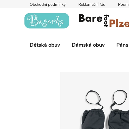
Přejít
Obchodní podmínky
Reklamační řád
Podmí
na
obsah
Dětská obuv
Dámská obuv
Páns