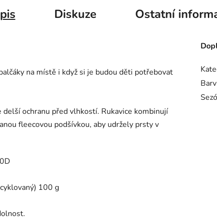
pis
Diskuze
Ostatní inform
Dopl
Kate
palčáky na místě i když si je budou děti potřebovat
Barv
Sez
 delší ochranu před vlhkostí. Rukavice kombinují
ovanou fleecovou podšívkou, aby udržely prsty v
320D
cyklovaný) 100 g
olnost.