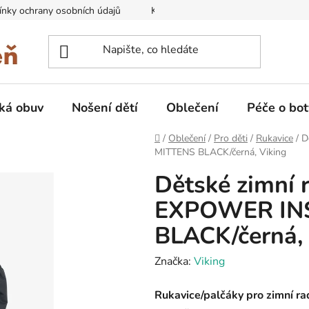
nky ochrany osobních údajů
Kontakty na prodejny
Doprava
ká obuv
Nošení dětí
Oblečení
Péče o bot
Domů
/
Oblečení
/
Pro děti
/
Rukavice
/
D
MITTENS BLACK/černá, Viking
Dětské zimní r
EXPOWER IN
BLACK/černá, 
Značka:
Viking
Rukavice/palčáky pro zimní r