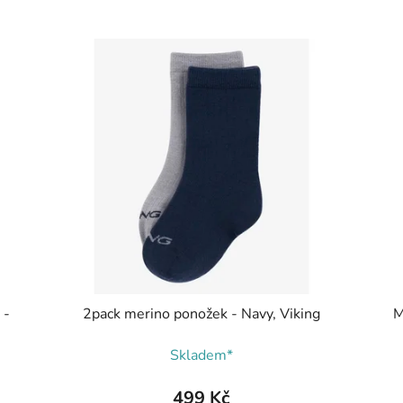
 -
2pack merino ponožek - Navy, Viking
M
Skladem*
499 Kč