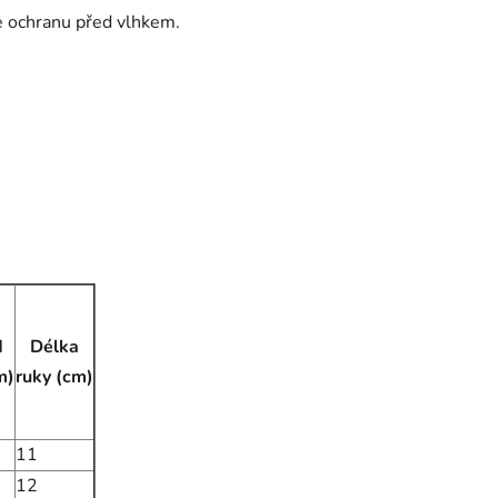
e ochranu před vlhkem.
d
Délka
m)
ruky (cm)
11
12