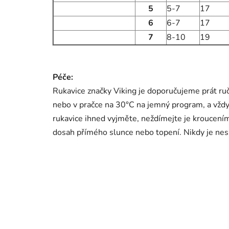
5
5-7
17
6
6-7
17
7
8-10
19
Péče:
Rukavice značky Viking je doporučujeme prát r
nebo v pračce na 30°C na jemný program, a vždy p
rukavice ihned vyjměte, neždímejte je kroucením
dosah přímého slunce nebo topení. Nikdy je nes