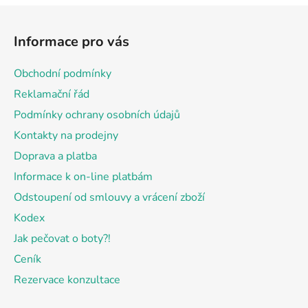
Z
á
Informace pro vás
p
a
Obchodní podmínky
t
Reklamační řád
í
Podmínky ochrany osobních údajů
Kontakty na prodejny
Doprava a platba
Informace k on-line platbám
Odstoupení od smlouvy a vrácení zboží
Kodex
Jak pečovat o boty?!
Ceník
Rezervace konzultace