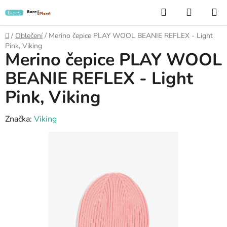
Přejít
Hledat
NÁKUP
na
KOŠÍK
obsah
Domů
/
Oblečení
/
Merino čepice PLAY WOOL BEANIE REFLEX - Light
Pink, Viking
Merino čepice PLAY WOOL
BEANIE REFLEX - Light
Pink, Viking
Značka:
Viking