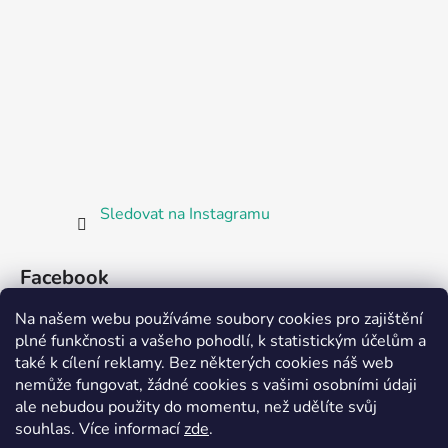
Sledovat na Instagramu
Facebook
Na našem webu používáme soubory cookies pro zajištění
plné funkčnosti a vašeho pohodlí, k statistickým účelům a
také k cílení reklamy. Bez některých cookies náš web
nemůže fungovat, žádné cookies s vašimi osobními údaji
ale nebudou použity do momentu, než udělíte svůj
Partnerská prodejna Barefoot Plzeň
souhlas
.
Více informací
zde
.