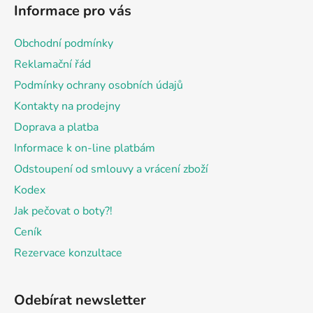
á
Informace pro vás
p
a
Obchodní podmínky
t
Reklamační řád
í
Podmínky ochrany osobních údajů
Kontakty na prodejny
Doprava a platba
Informace k on-line platbám
Odstoupení od smlouvy a vrácení zboží
Kodex
Jak pečovat o boty?!
Ceník
Rezervace konzultace
Odebírat newsletter