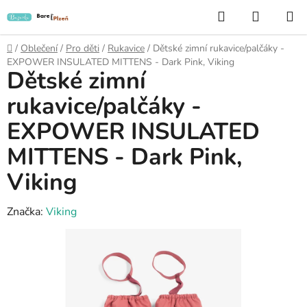
Přejít
Hledat
NÁKUP
na
KOŠÍK
obsah
Domů
/
Oblečení
/
Pro děti
/
Rukavice
/
Dětské zimní rukavice/palčáky -
EXPOWER INSULATED MITTENS - Dark Pink, Viking
Dětské zimní
rukavice/palčáky -
EXPOWER INSULATED
MITTENS - Dark Pink,
Viking
Značka:
Viking