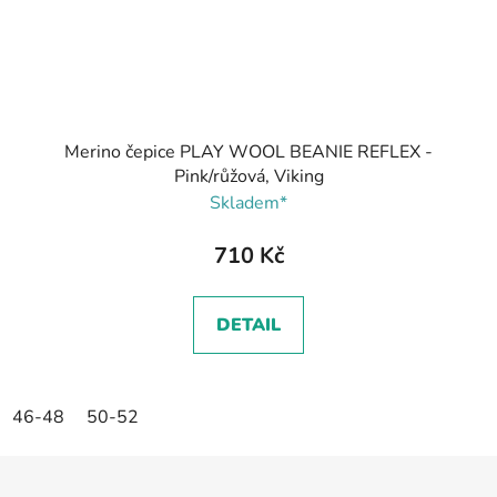
Merino čepice PLAY WOOL BEANIE REFLEX -
Pink/růžová, Viking
Skladem*
710 Kč
DETAIL
46-48
50-52
Z