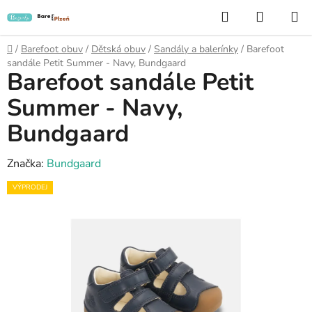
Přejít
Hledat
NÁKUP
na
KOŠÍK
obsah
Domů
/
Barefoot obuv
/
Dětská obuv
/
Sandály a balerínky
/
Barefoot
sandále Petit Summer - Navy, Bundgaard
Barefoot sandále Petit
Summer - Navy,
Bundgaard
Značka:
Bundgaard
VÝPRODEJ