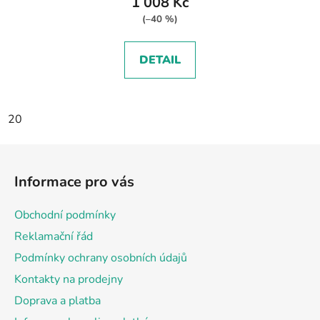
1 008 Kč
(–40 %)
DETAIL
20
Z
á
Informace pro vás
p
a
Obchodní podmínky
t
Reklamační řád
í
Podmínky ochrany osobních údajů
Kontakty na prodejny
Doprava a platba