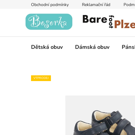
Přejít
Obchodní podmínky
Reklamační řád
Podmí
na
obsah
Dětská obuv
Dámská obuv
Páns
VÝPRODEJ