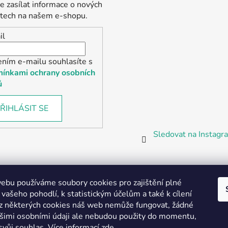
 zasílat informace o nových
tech na našem e-shopu.
il
ením e-mailu souhlasíte s
ínkami ochrany osobních
ů
ŘIHLÁSIT SE
Sledovat na Instag
bu používáme soubory cookies pro zajištění plné
 vašeho pohodlí, k statistickým účelům a také k cílení
z některých cookies náš web nemůže fungovat, žádné
Partnerská prodejna Barefoot Plzeň
ašimi osobními údaji ale nebudou použity do momentu,
svůj souhlas
.
Více informací
zde
.