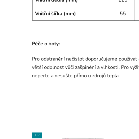
Vnitřní délka (mm)
125
Vnitřní šířka (mm)
55
Péče o boty:
Pro odstranění nečistot doporučujeme používat
větší odolnost vůči zašpinění a vlhkosti. Pro výž
neperte a nesušte přímo u zdrojů tepla.
TIP