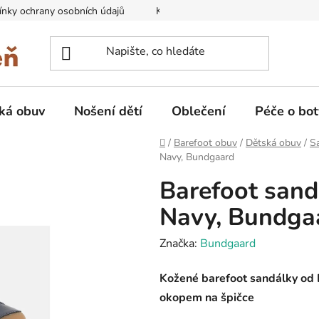
nky ochrany osobních údajů
Kontakty na prodejny
Doprava
ká obuv
Nošení dětí
Oblečení
Péče o bot
Domů
/
Barefoot obuv
/
Dětská obuv
/
Sa
Navy, Bundgaard
Barefoot sand
Navy, Bundga
Značka:
Bundgaard
Kožené barefoot sandálky od
okopem na špičce