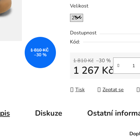
Velikost
Dostupnost
Kód:
1 810 KČ
–30 %
1 810 Kč
–30 %
1 267 Kč
Měrná cena:
Tisk
Zeptat se
pis
Diskuze
Ostatní inform
Dopl