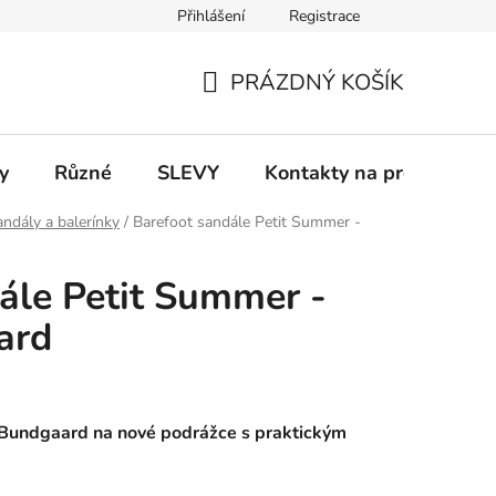
Přihlášení
Registrace
 a platba
Informace k on-line platbám
Odstoupení od smlou
PRÁZDNÝ KOŠÍK
NÁKUPNÍ
KOŠÍK
y
Různé
SLEVY
Kontakty na prodejny
ndály a balerínky
/
Barefoot sandále Petit Summer -
ále Petit Summer -
ard
 Bundgaard na nové podrážce s praktickým