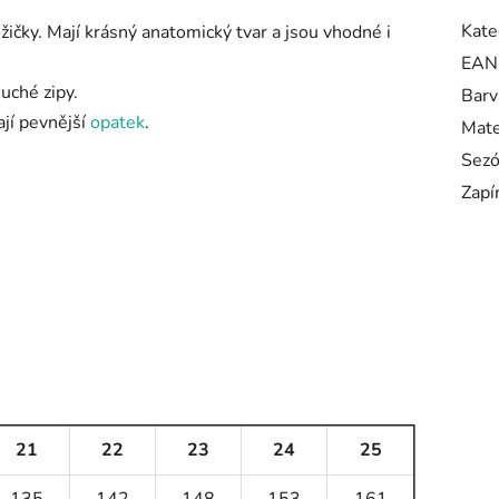
Kate
čky. Mají krásný anatomický tvar a jsou vhodné i
EAN
uché zipy.
Barv
ají pevnější
opatek
.
Mate
Sez
Zapí
21
22
23
24
25