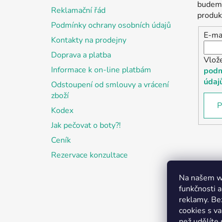
t
budeme
Reklamační řád
í
produk
Podmínky ochrany osobních údajů
E-ma
Kontakty na prodejny
Doprava a platba
Vlož
Informace k on-line platbám
podm
údaj
Odstoupení od smlouvy a vrácení
zboží
P
Kodex
Jak pečovat o boty?!
Ceník
Rezervace konzultace
Na našem we
funkčnosti a
reklamy. Be
cookies s v
než udělíte 