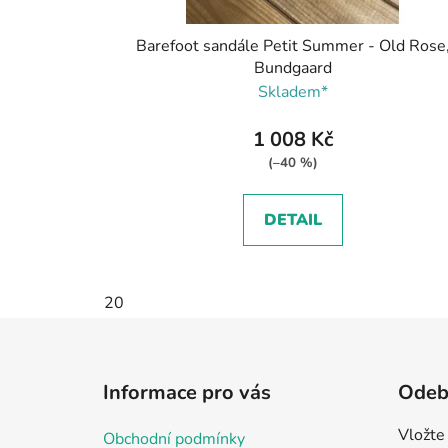
Barefoot sandále Petit Summer - Old Rose
Bundgaard
Skladem*
1 008 Kč
(–40 %)
DETAIL
20
Z
á
Informace pro vás
Odebí
p
a
Vložte
Obchodní podmínky