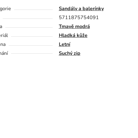
gorie
Sandály a balerínky
5711875754091
a
Tmavě modrá
riál
Hladká kůže
óna
Letní
nání
Suchý zip