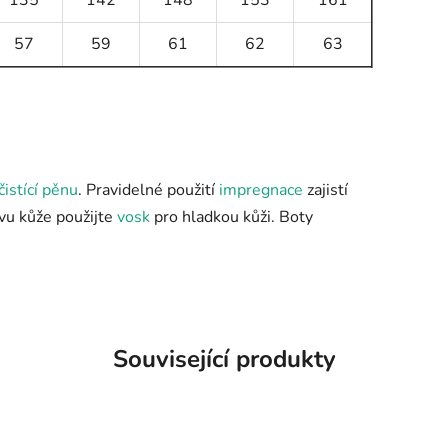
135
142
148
153
161
57
59
61
62
63
čistící pěnu
. Pravidelné použití
impregnace
zajistí
ivu kůže použijte
vosk
pro hladkou kůži. Boty
Související produkty